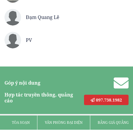
Đạm Quang Lê
PV
Góp ý nội dung
Hợp tác truyền thông, quảng
097.738.1982
cáo
TÒA SOẠN
VĂN PHÒNG ĐẠI DIỆN
BẢNG GIÁ QUẢNG C