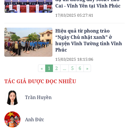
Cai - Vĩnh Yên tại Vĩnh Phúc
17/03/2025 05:27:41
Hiệu quả từ phong trào
“Ngày Chủ nhật xanh” ở
huyện Vĩnh Tường tỉnh Vĩnh
Phúc
15/03/2025 18:15:06
«
1
2
...
5
6
»
TÁC GIẢ ĐƯỢC ĐỌC NHIỀU
Trần Huyền
Anh Đức