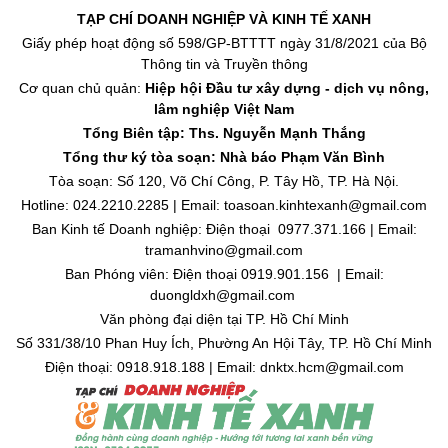
TẠP CHÍ DOANH NGHIỆP VÀ KINH TẾ XANH
Giấy phép hoạt động số 598/GP-BTTTT ngày 31/8/2021 của Bộ
Thông tin và Truyền thông
Cơ quan chủ quản:
Hiệp hội Đầu tư xây dựng - dịch vụ nông,
lâm nghiệp Việt Nam
Tổng Biên tập: Ths. Nguyễn Mạnh Thắng
Tổng thư ký tòa soạn: Nhà báo Phạm Văn Bình
Tòa soạn: Số 120, Võ Chí Công, P. Tây Hồ, TP. Hà Nội.
Hotline: 024.2210.2285 | Email: toasoan.kinhtexanh@gmail.com
Ban Kinh tế Doanh nghiệp: Điện thoại 0977.371.166 | Email:
tramanhvino@gmail.com
Ban Phóng viên: Điện thoại 0919.901.156 | Email:
duongldxh@gmail.com
Văn phòng đại diện tại TP. Hồ Chí Minh
Số 331/38/10 Phan Huy Ích, Phường An Hội Tây, TP. Hồ Chí Minh
Điện thoại: 0918.918.188 | Email: dnktx.hcm@gmail.com