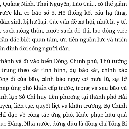
 Quảng Ninh, Thái Nguyên, Lào Cai… có thể giảm
rước khi có bão số 3. Hệ thống kết cấu hạ tầng,
dân sinh bị hư hại. Các vấn đề xã hội, nhất là y tế,
 sạch nông thôn, nước sạch đô thị, lao động việc
ần đặc biệt quan tâm, ưu tiên nguồn lực và triển
ổn định đời sống người dân.
 thành và đi vào biển Đông, Chính phủ, Thủ tướng
trung theo sát tình hình, dự báo sát, chính xác
ng đi của bão, cảnh báo nguy cơ mưa lũ, sạt lở
 pháp ứng phó khẩn cấp trước, trong và sau bão và
ành lập Sở Chỉ huy tiền phương tại thành phố Hải
yên, liên tục, quyết liệt và khẩn trương. Bộ Chính
chỉ đạo về công tác ứng phó, khắc phục hậu quả
đạo Đảng, Nhà nước, đứng đầu là đồng chí Tổng Bí