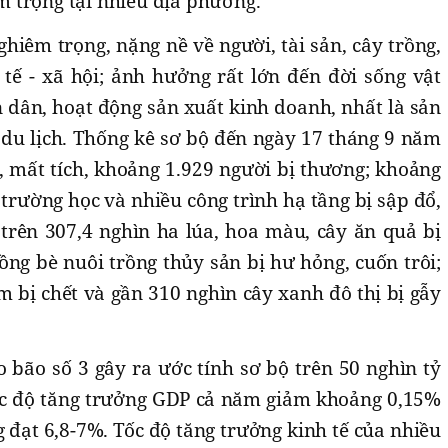
iêm trọng tại nhiều địa phương.
ghiêm trọng, nặng nề về người, tài sản, cây trồng,
 tế - xã hội; ảnh hưởng rất lớn đến đời sống vật
 dân, hoạt động sản xuất kinh doanh, nhất là sản
 du lịch. Thống kê sơ bộ đến ngày 17 tháng 9 năm
, mất tích, khoảng 1.929 người bị thương; khoảng
 trường học và nhiều công trình hạ tầng bị sập đổ,
 trên 307,4 nghìn ha lúa, hoa màu, cây ăn quả bị
lồng bè nuôi trồng thủy sản bị hư hỏng, cuốn trôi;
ầm bị chết và gần 310 nghìn cây xanh đô thị bị gẫy
do bão số 3 gây ra ước tính sơ bộ trên 50 nghìn tỷ
ốc độ tăng trưởng GDP cả năm giảm khoảng 0,15%
g đạt 6,8-7%. Tốc độ tăng trưởng kinh tế của nhiều