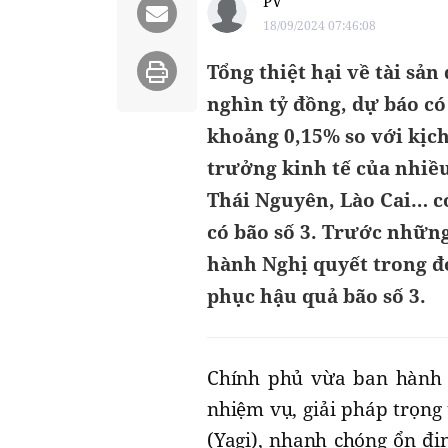
PV
18/09/2024 07:46:08
Tổng thiệt hại về tài sản
nghìn tỷ đồng, dự báo c
khoảng 0,15% so với kịch
trưởng kinh tế của nhiề
Thái Nguyên, Lào Cai… có
có bão số 3. Trước những
hành Nghị quyết trong đó
phục hậu quả bão số 3.
Chính phủ vừa ban hành N
nhiệm vụ, giải pháp trọng
(Yagi), nhanh chóng ổn đ