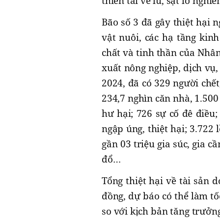
thiên tai về lũ, sạt lở ngh
Bão số 3 đã gây thiệt hại n
vật nuôi, các hạ tầng kinh
chất và tinh thần của Nhân
xuất nông nghiệp, dịch vụ,
2024, đã có 329 người chết
234,7 nghìn căn nhà, 1.500
hư hại; 726 sự cố đê điều;
ngập úng, thiệt hại; 3.722 
gần 03 triệu gia súc, gia c
đổ…
Tổng thiệt hại về tài sản 
đồng, dự báo có thể làm t
so với kịch bản tăng trưởn