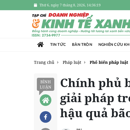
Thứ 6, ngày 7 tháng 8, 2026, 14:36:20
TIN TỨC
BÀN TRÒN
NGHIÊN CỨU K
Trang chủ
Pháp luật
Phổ biến pháp luật
Chính phủ 
BÌNH
LUẬN
giải pháp t
hậu quả bão