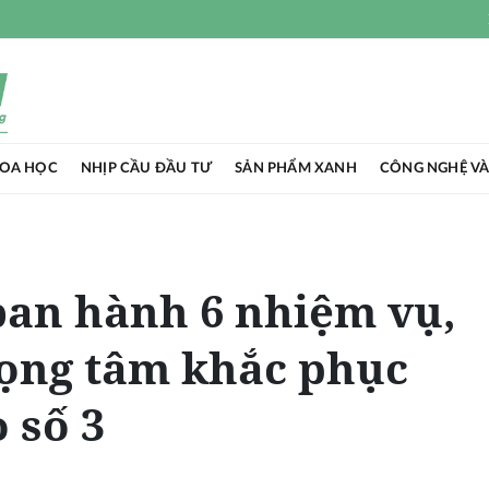
HOA HỌC
NHỊP CẦU ĐẦU TƯ
SẢN PHẨM XANH
CÔNG NGHỆ VÀ
ban hành 6 nhiệm vụ,
rọng tâm khắc phục
 số 3