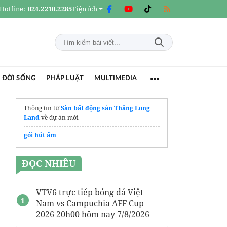
Hotline:
024.2210.2285
Tiện ích
 ĐỜI SỐNG
PHÁP LUẬT
MULTIMEDIA
Thông tin từ
Sàn bất động sản Thăng Long
Land
về dự án mới
gói hút ẩm
ĐỌC NHIỀU
VTV6 trực tiếp bóng đá Việt
Nam vs Campuchia AFF Cup
2026 20h00 hôm nay 7/8/2026