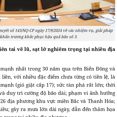
yết số 143/NQ-CP ngày 17/9/2024 về các nhiệm vụ, giải pháp
 khẩn trương khắc phục hậu quả bão số 3.
ên tai về lũ, sạt lở nghiêm trọng tại nhiều địa
o mạnh nhất trong 30 năm qua trên Biển Đông và
liền, với nhiều đặc điểm chưa từng có tiền lệ, là
mạnh (gió giật cấp 17); sức tàn phá rất lớn; thời
n và duy trì cường độ bão dài; phạm vi ảnh hưởng
ộ 26 địa phương khu vực miền Bắc và Thanh Hóa;
hiều; gây ra mưa lớn dài ngày, dẫn đến thảm họa