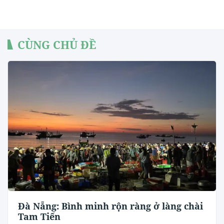
CÙNG CHỦ ĐỀ
Đà Nẵng: Bình minh rộn ràng ở làng chài
Tam Tiến