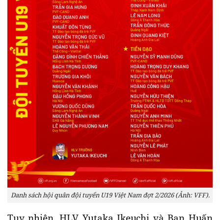
Danh sách hội quân đội tuyển U19 Việt Nam đợt 2/2026 (Ảnh: VFF).
Tuy nhiên, HLV Yutaka Ikeuchi và Ban Huấn