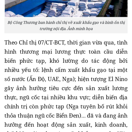
Bộ Công Thương ban hành chỉ thị về xuất khẩu gạo và bình ổn thị
trường nội địa. Ảnh minh họa
Theo Chỉ thị 07/CT-BCT, thời gian vừa qua, tình
hình thương mại lương thực toàn cầu diễn
biến phức tạp, khó lường do tác động bởi
nhiều yếu tố: lệnh cấm xuất khẩu gạo tại một
số nước (Ấn Độ, UAE, Nga); hiện tượng El Nino
gây ảnh hưởng tiêu cực đến sản xuất lương
thực, ngũ cốc tại nhiều khu vực; diễn biến địa
chính trị còn phức tạp (Nga tuyên bố rút khỏi
thỏa thuận ngũ cốc Biển Đen)... đã và đang ảnh
hưởng đến hoạt động sản xuất, kinh doanh,