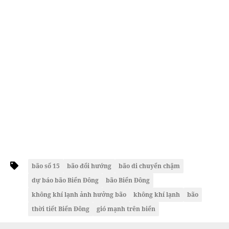
bão số 15
bão đổi hướng
bão di chuyển chậm
dự báo bão Biển Đông
bão Biển Đông
không khí lạnh ảnh hưởng bão
không khí lạnh
bão
thời tiết Biển Đông
gió mạnh trên biển