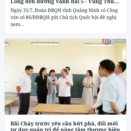
Long đến đường Vành đai 5 - Vùng Thủ
đô Hà Nội
Ngày 31/7, Đoàn ĐBQH tỉnh Quảng Ninh có Công
văn số 86/ĐĐBQH gửi Chủ tịch Quốc hội đề nghị
xem...
Bãi Cháy trước yêu cầu bứt phá, đổi mới
tư duy quản trị để nâng tầm thương hiệu