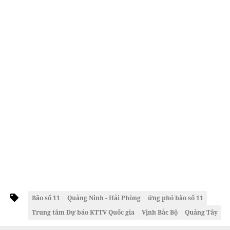
Bão số 11
Quảng Ninh - Hải Phòng
ứng phó bão số 11
Trung tâm Dự báo KTTV Quốc gia
Vịnh Bắc Bộ
Quảng Tây