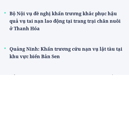
Bộ Nội vụ đề nghị khẩn trương khắc phục hậu
quả vụ tai nạn lao động tại trang trại chăn nuôi
ở Thanh Hóa
Quảng Ninh: Khẩn trương cứu nạn vụ lật tàu tại
khu vực biển Bản Sen
Hải Phòng: Công an phường Thiên Hương bắt giữ
đối tượng truy nã đặc biệt nguy hiểm
Tuyên Quang xem xét kỷ luật, làm rõ trách
nhiệm nhiều cán bộ