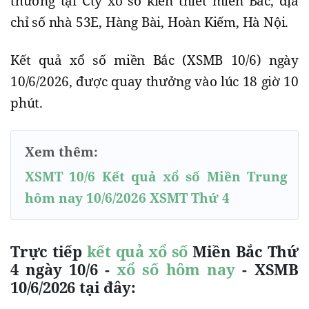
thưởng tại Cty xổ số kiến thiết miền Bắc, địa
chỉ số nhà 53E, Hàng Bài, Hoàn Kiếm, Hà Nội.
Kết quả xổ số miền Bắc (XSMB 10/6) ngày
10/6/2026, được quay thưởng vào lúc 18 giờ 10
phút.
Xem thêm:
XSMT 10/6 Kết quả xổ số Miền Trung
hôm nay 10/6/2026 XSMT Thứ 4
Trực tiếp
kết quả xổ số
Miền Bắc Thứ
4 ngày 10/6 -
xổ số hôm nay
- XSMB
10/6/2026 tại đây: