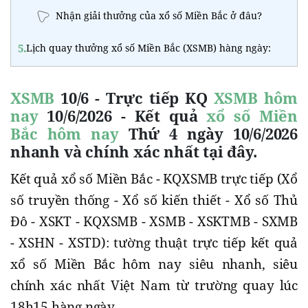
Nhận giải thưởng của xổ số Miền Bắc ở đâu?
5.
Lịch quay thưởng xổ số Miền Bắc (XSMB) hàng ngày:
XSMB
10/6 - Trực tiếp KQ
XSMB hôm
nay
10/6/2026 - Kết quả
xổ số Miền
Bắc hôm nay
Thứ 4 ngày 10/6/2026
nhanh và chính xác nhất tại đây.
Kết quả xổ số Miền Bắc - KQXSMB trực tiếp (Xổ
số truyền thống - Xổ số kiến thiết - Xổ số Thủ
Đô - XSKT - KQXSMB - XSMB - XSKTMB - SXMB
- XSHN - XSTD): tường thuật trực tiếp kết quả
xổ số Miền Bắc hôm nay siêu nhanh, siêu
chính xác nhất Việt Nam từ trường quay lúc
18h15 hàng ngày.