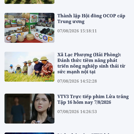
Thành lập Hội đồng OCOP cấp
Trung ương
07/08/2026 15:18:11
Xã Lạc Phượng (Hải Phòng):
Đánh thức tiềm năng phát
triển nông nghiệp sinh thái từ
sức mạnh nội tại
07/08/2026 14:52:28
VTV3 Trực tiếp phim Lửa trắng
Tập 16 hôm nay 7/8/2026
07/08/2026 14:26:53