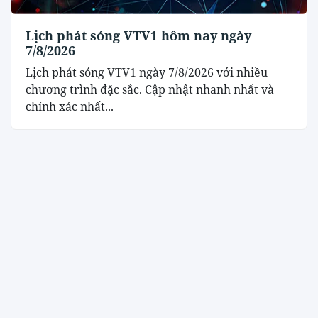
Lịch phát sóng VTV1 hôm nay ngày
7/8/2026
Lịch phát sóng VTV1 ngày 7/8/2026 với nhiều
chương trình đặc sắc. Cập nhật nhanh nhất và
chính xác nhất...