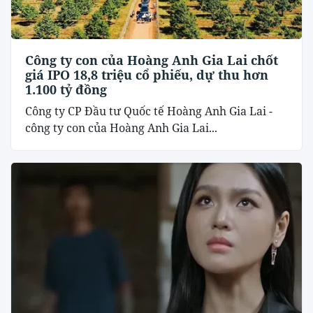
Công ty con của Hoàng Anh Gia Lai chốt
giá IPO 18,8 triệu cổ phiếu, dự thu hơn
1.100 tỷ đồng
Công ty CP Đầu tư Quốc tế Hoàng Anh Gia Lai -
công ty con của Hoàng Anh Gia Lai...