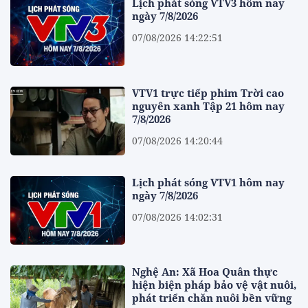
Lịch phát sóng VTV3 hôm nay
ngày 7/8/2026
07/08/2026 14:22:51
VTV1 trực tiếp phim Trời cao
nguyên xanh Tập 21 hôm nay
7/8/2026
07/08/2026 14:20:44
Lịch phát sóng VTV1 hôm nay
ngày 7/8/2026
07/08/2026 14:02:31
Nghệ An: Xã Hoa Quân thực
hiện biện pháp bảo vệ vật nuôi,
phát triển chăn nuôi bền vững