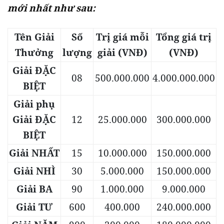
mới nhất như sau:
Tên Giải
Số
Trị giá mỗi
Tổng giá trị
Thưởng
lượng
giải (VNĐ)
(VNĐ)
Giải ĐẶC
08
500.000.000
4.000.000.000
BIỆT
Giải phụ
Giải ĐẶC
12
25.000.000
300.000.000
BIỆT
Giải NHẤT
15
10.000.000
150.000.000
Giải NHÌ
30
5.000.000
150.000.000
Giải BA
90
1.000.000
9.000.000
Giải TƯ
600
400.000
240.000.000