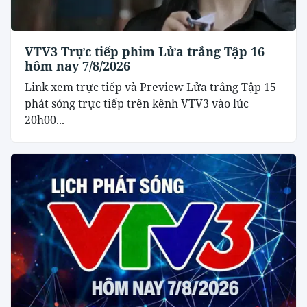
VTV3 Trực tiếp phim Lửa trắng Tập 16
hôm nay 7/8/2026
Link xem trực tiếp và Preview Lửa trắng Tập 15
phát sóng trực tiếp trên kênh VTV3 vào lúc
20h00...