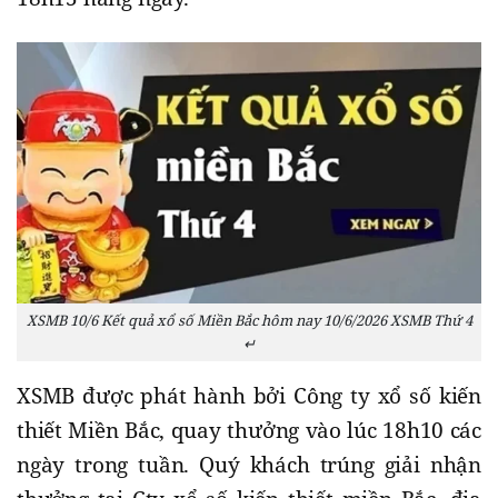
XSMB 10/6 Kết quả xổ số Miền Bắc hôm nay 10/6/2026 XSMB Thứ 4
↵
XSMB được phát hành bởi Công ty xổ số kiến
thiết Miền Bắc, quay thưởng vào lúc 18h10 các
ngày trong tuần. Quý khách trúng giải nhận