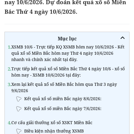
nay 10/6/2026. Dự đoán kết quả xổ số Miền
Bắc Thứ 4 ngày 10/6/2026.
Mục lục
1.
XSMB 10/6 - Trực tiếp KQ XSMB hôm nay 10/6/2026 - Kết
quả xổ số Miền Bắc hôm nay Thứ 4 ngày 10/6/2026
nhanh và chính xác nhất tại đây.
2.
Trực tiếp kết quả xổ số Miền Bắc Thứ 4 ngày 10/6 - xổ số
hôm nay - XSMB 10/6/2026 tại đây:
3.
Xem lại kết quả xổ số Miền Bắc hôm qua Thứ 3 ngày
9/6/2026
Kết quả xổ số miền Bắc ngày 8/6/2026:
Kết quả xổ số miền Bắc ngày 7/6/2026:
4.
Cơ cấu giải thưởng xổ số XSKT Miền Bắc
Điều kiện nhận thưởng XSMB