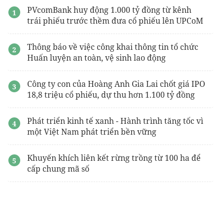
PVcomBank huy động 1.000 tỷ đồng từ kênh
trái phiếu trước thềm đưa cổ phiếu lên UPCoM
Thông báo về việc công khai thông tin tổ chức
Huấn luyện an toàn, vệ sinh lao động
Công ty con của Hoàng Anh Gia Lai chốt giá IPO
18,8 triệu cổ phiếu, dự thu hơn 1.100 tỷ đồng
Phát triển kinh tế xanh - Hành trình tăng tốc vì
một Việt Nam phát triển bền vững
Khuyến khích liên kết rừng trồng từ 100 ha để
cấp chung mã số