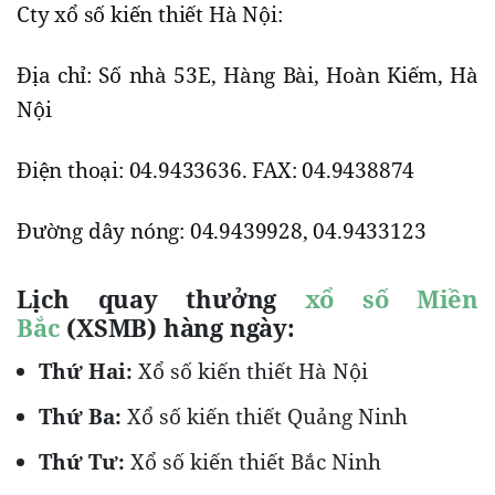
Cty xổ số kiến thiết Hà Nội:
Địa chỉ: Số nhà 53E, Hàng Bài, Hoàn Kiếm, Hà
Nội
Điện thoại: 04.9433636. FAX: 04.9438874
Đường dây nóng: 04.9439928, 04.9433123
Lịch quay thưởng
xổ số Miền
Bắc
(XSMB) hàng ngày:
Thứ Hai:
Xổ số kiến thiết Hà Nội
Thứ Ba:
Xổ số kiến thiết Quảng Ninh
Thứ Tư:
Xổ số kiến thiết Bắc Ninh