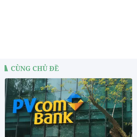
CÙNG CHỦ ĐỀ