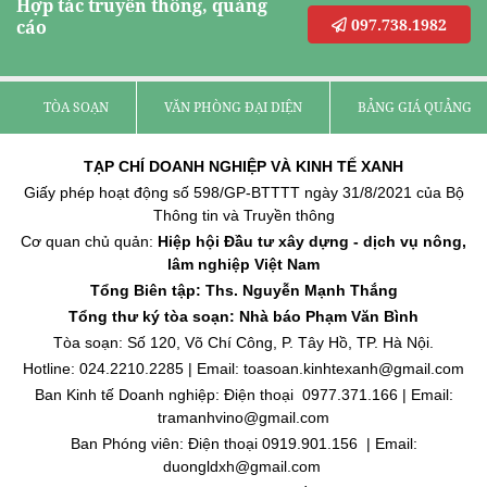
Hợp tác truyền thông, quảng
097.738.1982
cáo
TÒA SOẠN
VĂN PHÒNG ĐẠI DIỆN
BẢNG GIÁ QUẢNG C
TẠP CHÍ DOANH NGHIỆP VÀ KINH TẾ XANH
Giấy phép hoạt động số 598/GP-BTTTT ngày 31/8/2021 của Bộ
Thông tin và Truyền thông
Cơ quan chủ quản:
Hiệp hội Đầu tư xây dựng - dịch vụ nông,
lâm nghiệp Việt Nam
Tổng Biên tập: Ths. Nguyễn Mạnh Thắng
Tổng thư ký tòa soạn: Nhà báo Phạm Văn Bình
Tòa soạn: Số 120, Võ Chí Công, P. Tây Hồ, TP. Hà Nội.
Hotline: 024.2210.2285 | Email: toasoan.kinhtexanh@gmail.com
Ban Kinh tế Doanh nghiệp: Điện thoại 0977.371.166 | Email:
tramanhvino@gmail.com
Ban Phóng viên: Điện thoại 0919.901.156 | Email:
duongldxh@gmail.com