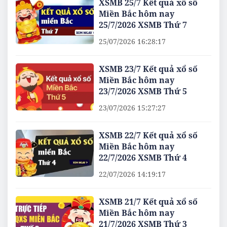
XSMB 25/7 Kết quả xổ số
Miền Bắc hôm nay
25/7/2026 XSMB Thứ 7
25/07/2026 16:28:17
XSMB 23/7 Kết quả xổ số
Miền Bắc hôm nay
23/7/2026 XSMB Thứ 5
23/07/2026 15:27:27
XSMB 22/7 Kết quả xổ số
Miền Bắc hôm nay
22/7/2026 XSMB Thứ 4
22/07/2026 14:19:17
XSMB 21/7 Kết quả xổ số
Miền Bắc hôm nay
21/7/2026 XSMB Thứ 3