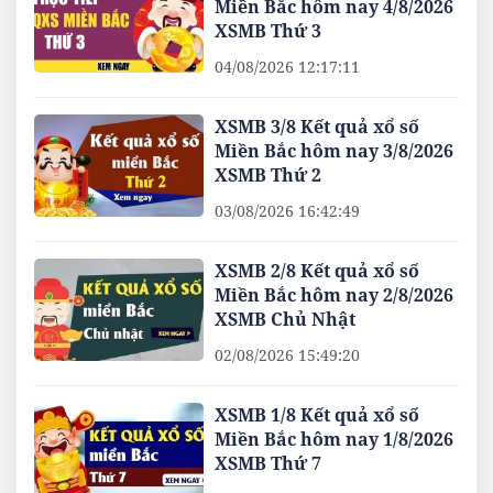
Miền Bắc hôm nay 4/8/2026
XSMB Thứ 3
04/08/2026 12:17:11
XSMB 3/8 Kết quả xổ số
Miền Bắc hôm nay 3/8/2026
XSMB Thứ 2
03/08/2026 16:42:49
XSMB 2/8 Kết quả xổ số
Miền Bắc hôm nay 2/8/2026
XSMB Chủ Nhật
02/08/2026 15:49:20
XSMB 1/8 Kết quả xổ số
Miền Bắc hôm nay 1/8/2026
XSMB Thứ 7