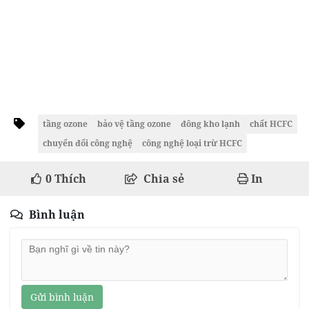
tầng ozone
bảo vệ tầng ozone
đông kho lạnh
chất HCFC
chuyển đổi công nghệ
công nghệ loại trừ HCFC
0
Thích
Chia sẻ
In
Bình luận
Gửi bình luận