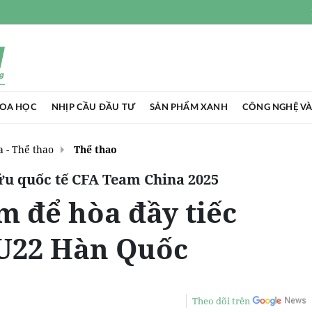
HOA HỌC
NHỊP CẦU ĐẦU TƯ
SẢN PHẨM XANH
CÔNG NGHỆ VÀ
 - Thể thao
Thể thao
ữu quốc tế CFA Team China 2025
m để hòa đầy tiếc
 U22 Hàn Quốc
Theo dõi trên