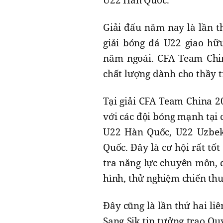
U22 Hàn Quốc.
Giải đấu năm nay là lần t
giải bóng đá U22 giao hữ
năm ngoái. CFA Team Chin
chất lượng dành cho thầy 
Tại giải CFA Team China 2
với các đội bóng mạnh tại 
U22 Hàn Quốc, U22 Uzbek
Quốc. Đây là cơ hội rất t
tra năng lực chuyên môn, 
hình, thử nghiệm chiến thuậ
Đây cũng là lần thứ hai l
Sang Sik tin tưởng trao Q