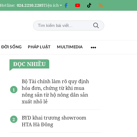
Hotline:
024.2210.2285
Tiện ích
 ĐỜI SỐNG
PHÁP LUẬT
MULTIMEDIA
ĐỌC NHIỀU
Bộ Tài chính làm rõ quy định
hóa đơn, chứng từ khi mua
nông sản từ hộ nông dân sản
xuất nhỏ lẻ
BYD khai trương showroom
HTA Hà Đông