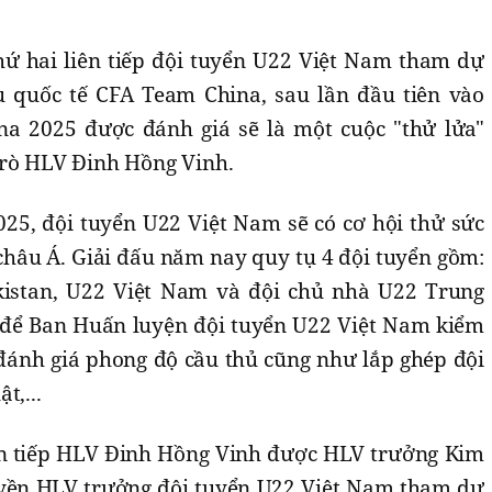
hứ hai liên tiếp đội tuyển U22 Việt Nam tham dự
u quốc tế CFA Team China, sau lần đầu tiên vào
a 2025 được đánh giá sẽ là một cuộc "thử lửa"
trò HLV Đinh Hồng Vinh.
025, đội tuyển U22 Việt Nam sẽ có cơ hội thử sức
châu Á. Giải đấu năm nay quy tụ 4 đội tuyển gồm:
istan, U22 Việt Nam và đội chủ nhà U22 Trung
ốt để Ban Huấn luyện đội tuyển U22 Việt Nam kiểm
đánh giá phong độ cầu thủ cũng như lắp ghép đội
t,...
iên tiếp HLV Đinh Hồng Vinh được HLV trưởng Kim
uyền HLV trưởng đội tuyển U22 Việt Nam tham dự