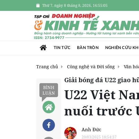
Thứ 7, ngày 8 tháng 8, 2026, 16:55:06
TIN TỨC
BÀN TRÒN
NGHIÊN CỨU K
Trang chủ
Công nghệ và Đời sống
Văn hóa
Giải bóng đá U22 giao h
BÌNH
U22 Việt Na
LUẬN
nuối trước
Anh Đức
20/03/2025 18:54:37