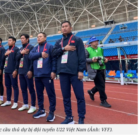
 cầu thủ dự bị đội tuyển U22 Việt Nam (Ảnh: VFF).