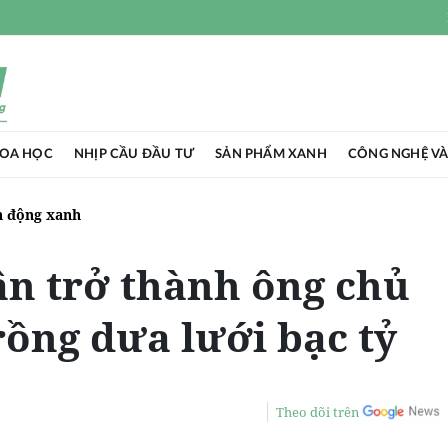
HOA HỌC
NHỊP CẦU ĐẦU TƯ
SẢN PHẨM XANH
CÔNG NGHỆ VÀ
 động xanh
n trở thành ông chủ
ồng dưa lưới bạc tỷ
Theo dõi trên