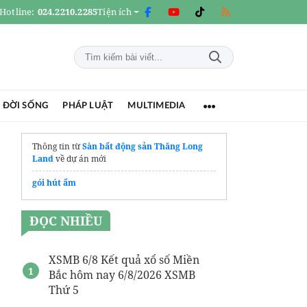
Hotline:
024.2210.2285
Tiện ích
 ĐỜI SỐNG
PHÁP LUẬT
MULTIMEDIA
Thông tin từ
Sàn bất động sản Thăng Long
Land
về dự án mới
gói hút ẩm
ĐỌC NHIỀU
XSMB 6/8 Kết quả xổ số Miền
Bắc hôm nay 6/8/2026 XSMB
Thứ 5