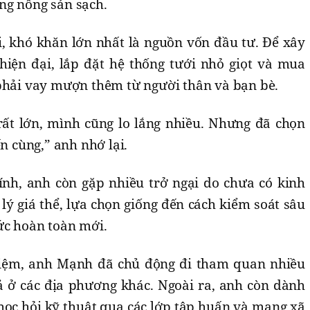
ng nông sản sạch.
, khó khăn lớn nhất là nguồn vốn đầu tư. Để xây
iện đại, lắp đặt hệ thống tưới nhỏ giọt và mua
 phải vay mượn thêm từ người thân và bạn bè.
rất lớn, mình cũng lo lắng nhiều. Nhưng đã chọn
ến cùng,” anh nhớ lại.
hính, anh còn gặp nhiều trở ngại do chưa có kinh
 lý giá thể, lựa chọn giống đến cách kiểm soát sâu
ức hoàn toàn mới.
hiệm, anh Mạnh đã chủ động đi tham quan nhiều
 ở các địa phương khác. Ngoài ra, anh còn dành
, học hỏi kỹ thuật qua các lớp tập huấn và mạng xã