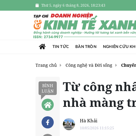
Thứ 5, ngày 6 tháng 8, 2026, 18:23:44
TIN TỨC
BÀN TRÒN
NGHIÊN CỨU K
Trang chủ
Công nghệ và Đời sống
Chuyển
Từ công nhâ
BÌNH
LUẬN
nhà màng tr
Hà Khải
10/05/2026 11:15:25