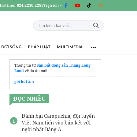
Hotline:
024.2210.2285
Tiện ích
 ĐỜI SỐNG
PHÁP LUẬT
MULTIMEDIA
Thông tin từ
Sàn bất động sản Thăng Long
Land
về dự án mới
gói hút ẩm
ĐỌC NHIỀU
Đánh bại Campuchia, đội tuyển
Việt Nam tiến vào bán kết với
ngôi nhất Bảng A