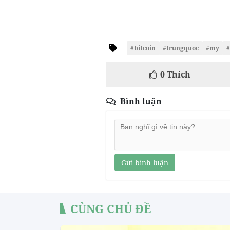
#bitcoin
#trungquoc
#my
#
0
Thích
Bình luận
Gửi bình luận
CÙNG CHỦ ĐỀ