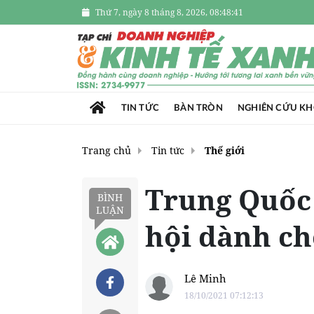
Thứ 7, ngày 8 tháng 8, 2026, 08:48:42
TIN TỨC
BÀN TRÒN
NGHIÊN CỨU K
Trang chủ
Tin tức
Thế giới
Trung Quốc 
BÌNH
LUẬN
hội dành c
Lê Minh
18/10/2021 07:12:13