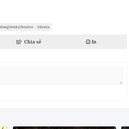
dongtienkythuatso
#dautu
Chia sẻ
In