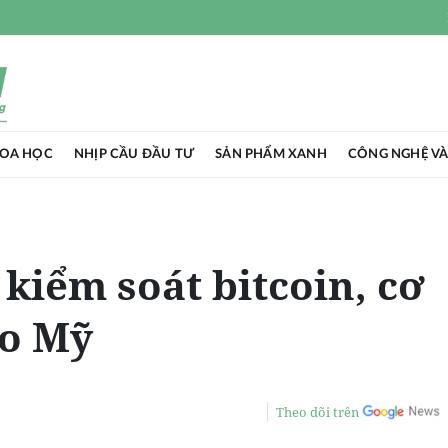
HOA HỌC
NHỊP CẦU ĐẦU TƯ
SẢN PHẨM XANH
CÔNG NGHỆ VÀ
kiểm soát bitcoin, cơ
ho Mỹ
Theo dõi trên