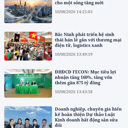
cho một sóng tăng mới
10/08/2026 14:25:03
Bắc Ninh phát triển hệ sinh
thái bán lẻ gắn với thương mại
điện tử, logistics xanh
10/08/2026 13:49:19
ĐHĐCĐ FECON: Mục tiêu lợi
nhuận tăng 160%, tăng vốn
thêm gần 875 tỷ đồng
10/08/2026 13:43:58
Doanh nghiệp, chuyên gia hiến
kế hoàn thiện Dự thảo Luật
Kinh doanh bất động sản sửa
đổi