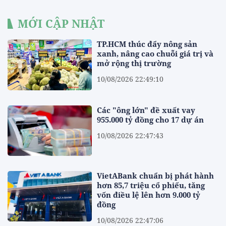
MỚI CẬP NHẬT
TP.HCM thúc đẩy nông sản
xanh, nâng cao chuỗi giá trị và
mở rộng thị trường
10/08/2026 22:49:10
Các "ông lớn" đề xuất vay
955.000 tỷ đồng cho 17 dự án
10/08/2026 22:47:43
VietABank chuẩn bị phát hành
hơn 85,7 triệu cổ phiếu, tăng
vốn điều lệ lên hơn 9.000 tỷ
đồng
10/08/2026 22:47:06