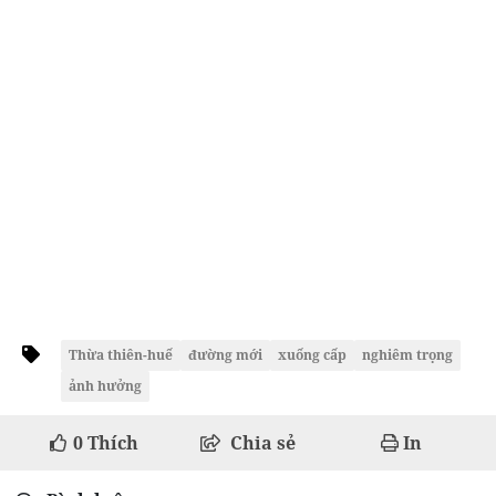
Thừa thiên-huế
đường mới
xuống cấp
nghiêm trọng
ảnh hưởng
0
Thích
Chia sẻ
In