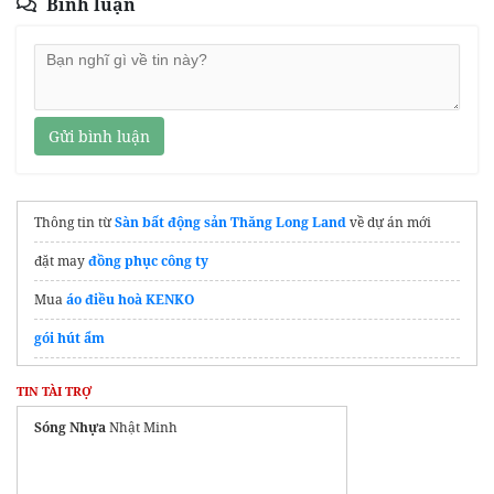
Bình luận
Gửi bình luận
Thông tin từ
Sàn bất động sản Thăng Long Land
về dự án mới
đặt may
đồng phục công ty
Mua
áo điều hoà KENKO
gói hút ẩm
đặt áo đồng phục công ty
giá rẻ
TIN TÀI TRỢ
In tag vải quần áo
Kieuhoalabel
Sóng Nhựa
Nhật Minh
Mua
Nhựa công nghiệp
TPHCM
may gia công áo gió