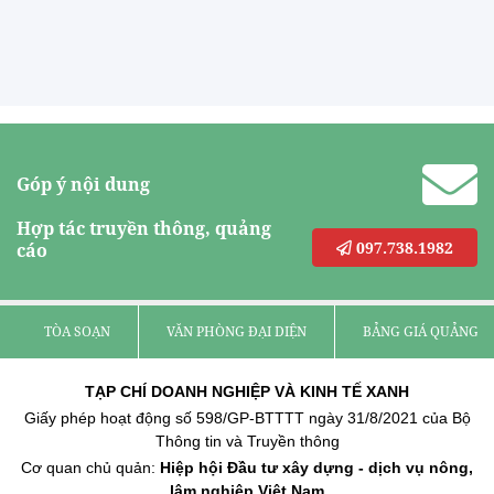
Góp ý nội dung
Hợp tác truyền thông, quảng
097.738.1982
cáo
TÒA SOẠN
VĂN PHÒNG ĐẠI DIỆN
BẢNG GIÁ QUẢNG C
TẠP CHÍ DOANH NGHIỆP VÀ KINH TẾ XANH
Giấy phép hoạt động số 598/GP-BTTTT ngày 31/8/2021 của Bộ
Thông tin và Truyền thông
Cơ quan chủ quản:
Hiệp hội Đầu tư xây dựng - dịch vụ nông,
lâm nghiệp Việt Nam