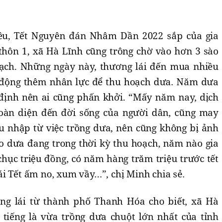
êu, Tết Nguyên đán Nhâm Dần 2022 sắp của gia
thôn 1, xã Hà Lĩnh cũng trông chờ vào hơn 3 sào
ạch. Những ngày này, thương lái đến mua nhiều
y động thêm nhân lực để thu hoạch dưa. Năm dưa
định nên ai cũng phấn khởi. “Mấy năm nay, dịch
àn diện đến đời sống của người dân, cũng may
u nhập từ việc trồng dưa, nên cũng không bị ảnh
o dưa đang trong thời kỳ thu hoạch, năm nào gia
chục triệu đồng, có năm hàng trăm triệu trước tết
i Tết ấm no, xum vầy…”, chị Minh chia sẻ.
g lái từ thành phố Thanh Hóa cho biết, xã Hà
tiếng là vừa trồng dưa chuột lớn nhất của tỉnh