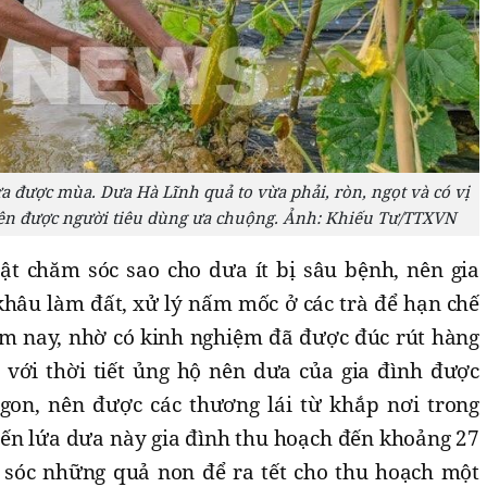
a được mùa. Dưa Hà Lĩnh quả to vừa phải, ròn, ngọt và có vị
ên được người tiêu dùng ưa chuộng. Ảnh: Khiếu Tư/TTXVN
ật chăm sóc sao cho dưa ít bị sâu bệnh, nên gia
khâu làm đất, xử lý nấm mốc ở các trà để hạn chế
Năm nay, nhờ có kinh nghiệm đã được đúc rút hàng
với thời tiết ủng hộ nên dưa của gia đình được
gon, nên được các thương lái từ khắp nơi trong
iến lứa dưa này gia đình thu hoạch đến khoảng 27
m sóc những quả non để ra tết cho thu hoạch một