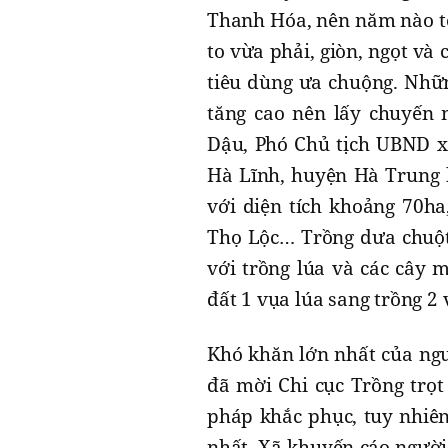
Thanh Hóa, nên năm nào tô
to vừa phải, giòn, ngọt và
tiêu dùng ưa chuộng. Nhữn
tăng cao nên lấy chuyến 
Dậu, Phó Chủ tịch UBND x
Hà Lĩnh, huyện Hà Trung 
với diện tích khoảng 70ha
Thọ Lộc… Trồng dưa chuột 
với trồng lúa và các cây
đất 1 vụa lúa sang trồng 2 
Khó khăn lớn nhất của ngư
đã mời Chi cục Trồng trọt
pháp khắc phục, tuy nhiên
nhất. Xã khuyến cáo người 