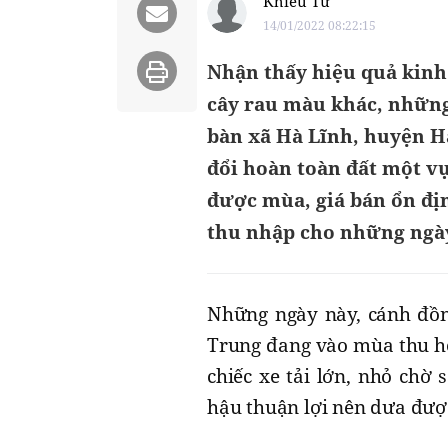
Khiếu Tư
14/01/2022 08:22:15
Nhận thấy hiệu quả kinh 
cây rau màu khác, những 
bàn xã Hà Lĩnh, huyện 
đổi hoàn toàn đất một v
được mùa, giá bán ổn đị
thu nhập cho những ngày
Những ngày này, cánh đồn
Trung đang vào mùa thu ho
chiếc xe tải lớn, nhỏ chờ
hậu thuận lợi nên dưa được