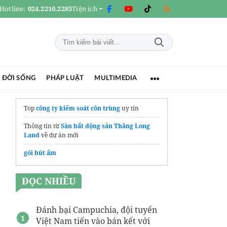
Hotline:
024.2210.2285
Tiện ích
 ĐỜI SỐNG
PHÁP LUẬT
MULTIMEDIA
Top
công ty kiểm soát côn trùng
uy tín
Thông tin từ
Sàn bất động sản Thăng Long
Land
về dự án mới
gói hút ẩm
ĐỌC NHIỀU
Đánh bại Campuchia, đội tuyển
Việt Nam tiến vào bán kết với