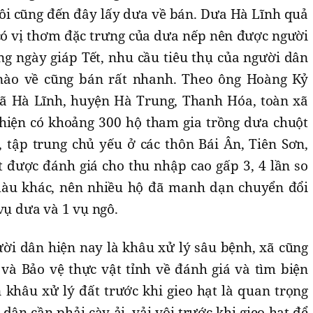
i cũng đến đây lấy dưa về bán. Dưa Hà Lĩnh quả
 có vị thơm đặc trưng của dưa nếp nên được người
g ngày giáp Tết, nhu cầu tiêu thụ của người dân
nào về cũng bán rất nhanh. Theo ông Hoàng Kỷ
ã Hà Lĩnh, huyện Hà Trung, Thanh Hóa, toàn xã
hiện có khoảng 300 hộ tham gia trồng dưa chuột
, tập trung chủ yếu ở các thôn Bái Ân, Tiên Sơn,
được đánh giá cho thu nhập cao gấp 3, 4 lần so
 màu khác, nên nhiều hộ đã manh dạn chuyển đổi
vụ dưa và 1 vụ ngô.
ời dân hiện nay là khâu xử lý sâu bệnh, xã cũng
 và Bảo vệ thực vật tỉnh về đánh giá và tìm biện
 khâu xử lý đất trước khi gieo hạt là quan trọng
dân cần phải cày ải, vải vôi trước khi gieo hạt để