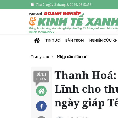
Thứ 7, ngày 8 tháng 8, 2026, 08:53:59
TIN TỨC
BÀN TRÒN
NGHIÊN CỨU K
Trang chủ
Nhịp cầu đầu tư
Thanh Hoá:
BÌNH
LUẬN
Lĩnh cho t
ngày giáp T