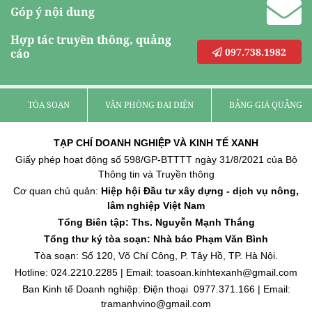
Góp ý nội dung
Hợp tác truyền thông, quảng
097.738.1982
cáo
TÒA SOẠN
VĂN PHÒNG ĐẠI DIỆN
BẢNG GIÁ QUẢNG C
TẠP CHÍ DOANH NGHIỆP VÀ KINH TẾ XANH
Giấy phép hoạt động số 598/GP-BTTTT ngày 31/8/2021 của Bộ
Thông tin và Truyền thông
Cơ quan chủ quản:
Hiệp hội Đầu tư xây dựng - dịch vụ nông,
lâm nghiệp Việt Nam
Tổng Biên tập: Ths. Nguyễn Mạnh Thắng
Tổng thư ký tòa soạn: Nhà báo Phạm Văn Bình
Tòa soạn: Số 120, Võ Chí Công, P. Tây Hồ, TP. Hà Nội.
Hotline: 024.2210.2285 | Email: toasoan.kinhtexanh@gmail.com
Ban Kinh tế Doanh nghiệp: Điện thoại 0977.371.166 | Email:
tramanhvino@gmail.com