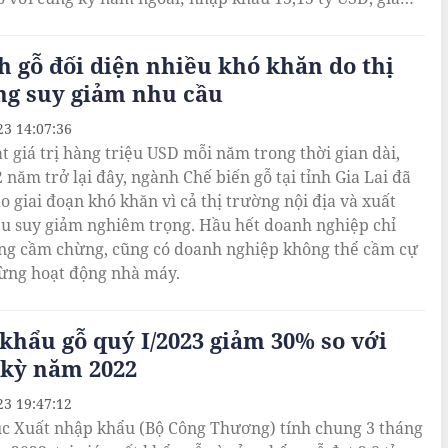
á trị xuất siêu nông, lâm, thủy sản 5 tháng đạt 3,55 tỷ
ảm 21,1%.
 gỗ đối diện nhiều khó khăn do thị
ng suy giảm nhu cầu
23 14:07:36
t giá trị hàng triệu USD mỗi năm trong thời gian dài,
 năm trở lại đây, ngành Chế biến gỗ tại tỉnh Gia Lai đã
o giai đoạn khó khăn vì cả thị trường nội địa và xuất
u suy giảm nghiêm trọng. Hầu hết doanh nghiệp chỉ
ng cầm chừng, cũng có doanh nghiệp không thể cầm cự
ừng hoạt động nhà máy.
khẩu gỗ quý I/2023 giảm 30% so với
 kỳ năm 2022
23 19:47:12
c Xuất nhập khẩu (Bộ Công Thương) tính chung 3 tháng