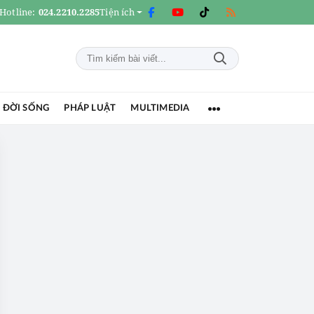
Hotline:
024.2210.2285
Tiện ích
 ĐỜI SỐNG
PHÁP LUẬT
MULTIMEDIA