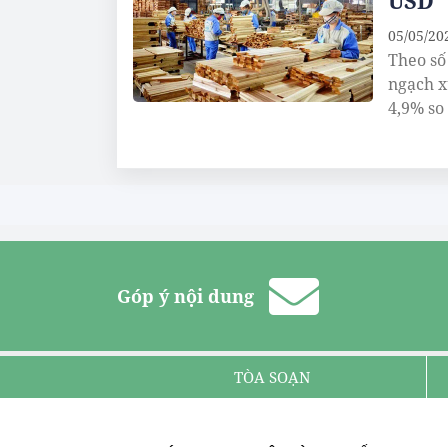
USD
05/05/20
Theo số
ngạch x
4,9% so
Góp ý nội dung
TÒA SOẠN