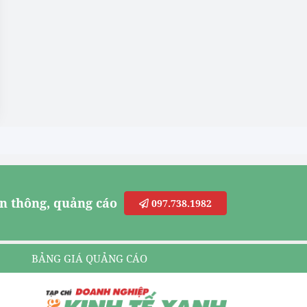
n thông, quảng cáo
097.738.1982
BẢNG GIÁ QUẢNG CÁO