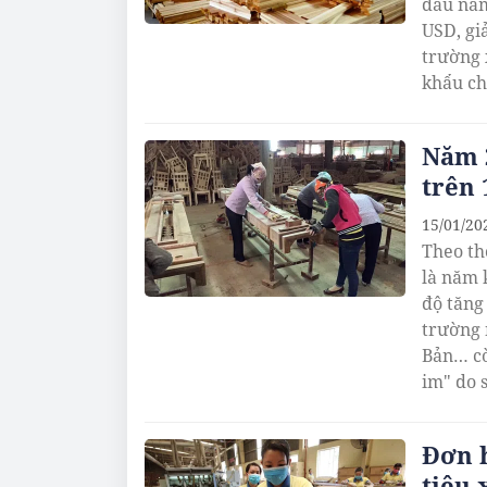
đầu năm
USD, gi
trường 
khẩu ch
Năm 2
trên 
15/01/20
Theo th
là năm 
độ tăng
trường 
Bản… cò
im" do s
Đơn h
tiêu 