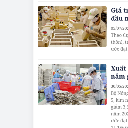
Giá t
đầu n
05/07/20
Theo Cụ
thôn), 
ước đạt
Xuất 
năm g
30/05/20
Bộ Nông
5, kim 
giảm 3,
năm 202
ước đạt
11,1% s