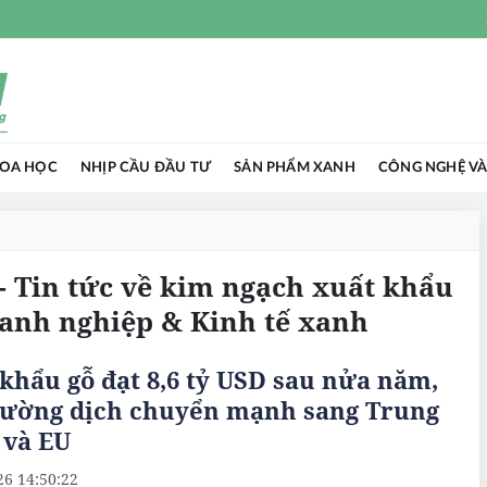
HOA HỌC
NHỊP CẦU ĐẦU TƯ
SẢN PHẨM XANH
CÔNG NGHỆ VÀ
- Tin tức về kim ngạch xuất khẩu
oanh nghiệp & Kinh tế xanh
khẩu gỗ đạt 8,6 tỷ USD sau nửa năm,
trường dịch chuyển mạnh sang Trung
 và EU
26 14:50:22