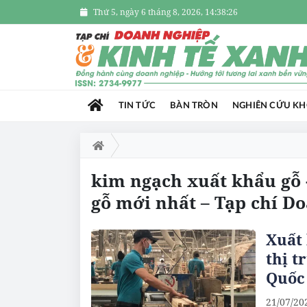
Thứ 5, ngày 6 tháng 8, 2026, 14:38:27
TIN TỨC
BÀN TRÒN
NGHIÊN CỨU K
kim ngạch xuất khẩu gỗ 
gỗ mới nhất – Tạp chí D
Xuất 
thị 
Quốc
21/07/20