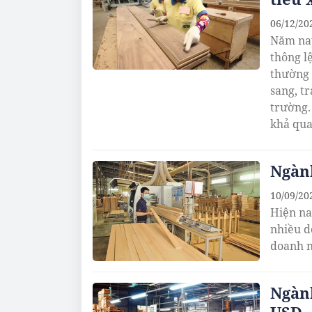
06/12/20
Năm nay
thông l
thường 
sang, tr
trường.
khả qua
Ngành
10/09/20
Hiện na
nhiều d
doanh n
Ngành