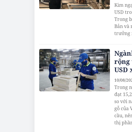
Kim ngạ
USD tro
Trong b
Bản và 
trưởng 
Ngàn
rộng 
USD 
10/08/20
Trong n
đạt 15,
so với 
gỗ của 
cầu, nê
thị phầ