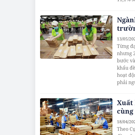
8,7%. Gi
USD, gi
Ngành
trườ
13/05/20
Từng đạ
nhưng 2
bước và
khẩu đề
hoạt độ
phải ng
Xuất 
cùng
18/04/20
Theo Cụ