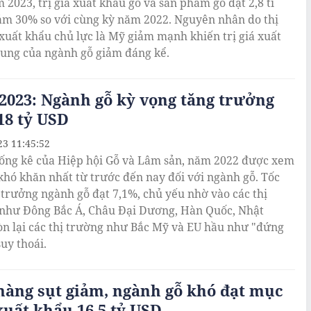
 2023, trị giá xuất khẩu gỗ và sản phẩm gỗ đạt 2,8 tỉ
ảm 30% so với cùng kỳ năm 2022. Nguyên nhân do thị
xuất khẩu chủ lực là Mỹ giảm mạnh khiến trị giá xuất
ung của ngành gỗ giảm đáng kể.
023: Ngành gỗ kỳ vọng tăng trưởng
18 tỷ USD
23 11:45:52
ống kê của Hiệp hội Gỗ và Lâm sản, năm 2022 được xem
khó khăn nhất từ trước đến nay đối với ngành gỗ. Tốc
 trưởng ngành gỗ đạt 7,1%, chủ yếu nhờ vào các thị
như Đông Bắc Á, Châu Đại Dương, Hàn Quốc, Nhật
n lại các thị trường như Bắc Mỹ và EU hầu như "đứng
uy thoái.
àng sụt giảm, ngành gỗ khó đạt mục
xuất khẩu 16,5 tỷ USD