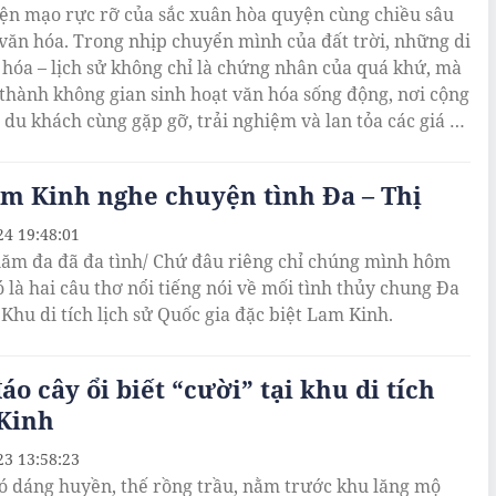
ện mạo rực rỡ của sắc xuân hòa quyện cùng chiều sâu
, văn hóa. Trong nhịp chuyển mình của đất trời, những di
 hóa – lịch sử không chỉ là chứng nhân của quá khứ, mà
 thành không gian sinh hoạt văn hóa sống động, nơi cộng
 du khách cùng gặp gỡ, trải nghiệm và lan tỏa các giá trị
thống.
m Kinh nghe chuyện tình Đa – Thị
24 19:48:01
ăm đa đã đa tình/ Chứ đâu riêng chỉ chúng mình hôm
ó là hai câu thơ nổi tiếng nói về mối tình thủy chung Đa
 Khu di tích lịch sử Quốc gia đặc biệt Lam Kinh.
áo cây ổi biết “cười” tại khu di tích
Kinh
23 13:58:23
có dáng huyền, thế rồng trầu, nằm trước khu lăng mộ