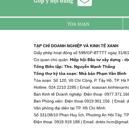
Góp ý nội dung
TÒA SOẠN
TẠP CHÍ DOANH NGHIỆP VÀ KINH TẾ XANH
Giấy phép hoạt động số 598/GP-BTTTT ngày 31/8/2
Cơ quan chủ quản:
Hiệp hội Đầu tư xây dựng - d
Tổng Biên tập: Ths. Nguyễn Mạnh Thắng
Tổng thư ký tòa soạn: Nhà báo Phạm Văn Bình
Tòa soạn: Số 120, Võ Chí Công, P. Tây Hồ, TP. Hà N
Hotline: 024.2210.2285 | Email: toasoan.kinhtexa
Ban Kinh tế Doanh nghiệp: Điện thoại 0977.371.16
Ban Phóng viên: Điện thoại 0919.901.156 | Email
Văn phòng đại diện tại TP. Hồ Chí Minh
Số 331/38/10 Phan Huy Ích, Phường An Hội Tây, TP
Điện thoại: 0918.918.188 | Email: dnktx.hcm@gmai