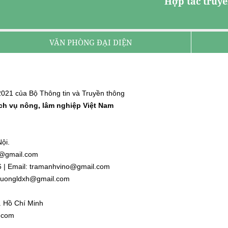
Hợp tác truyề
VĂN PHÒNG ĐẠI DIỆN
021 của Bộ Thông tin và Truyền thông
ịch vụ nông, lâm nghiệp Việt Nam
ội.
nh@gmail.com
6 | Email: tramanhvino@gmail.com
: duongldxh@gmail.com
. Hồ Chí Minh
l.com