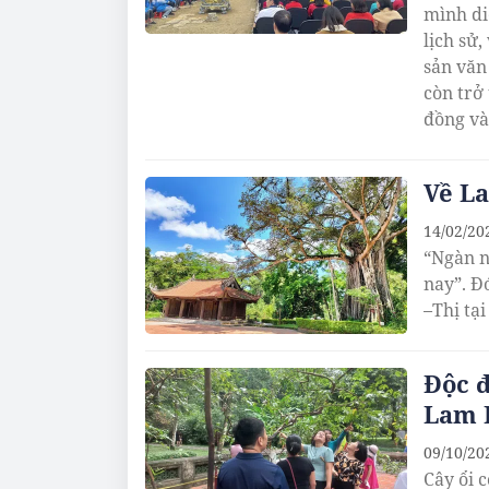
mình di
lịch sử
sản văn
còn trở
đồng và
truyền 
Về La
14/02/20
“Ngàn n
nay”. Đ
–Thị tại
Độc đ
Lam 
09/10/20
Cây ổi 