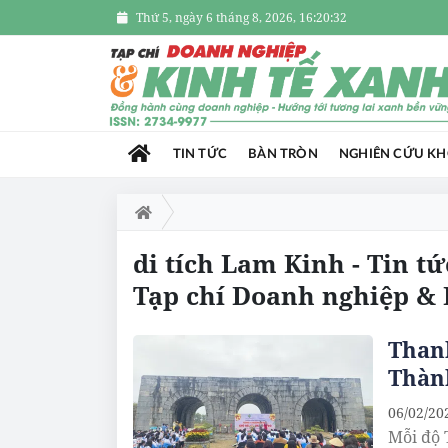
Thứ 5, ngày 6 tháng 8, 2026, 16:20:32
TIN TỨC
BÀN TRÒN
NGHIÊN CỨU K
di tích Lam Kinh - Tin t
Tạp chí Doanh nghiệp & 
Thanh
Thành
06/02/20
Mỗi độ 