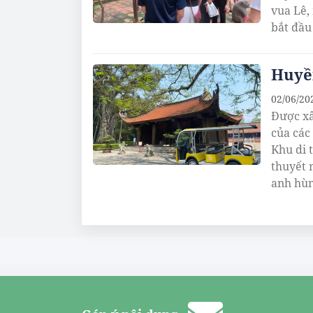
vua Lê,
bắt đầu
Huyề
02/06/20
Được xâ
của các
Khu di 
thuyết 
anh hùn