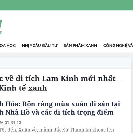
HOA HỌC
NHỊP CẦU ĐẦU TƯ
SẢN PHẨM XANH
CÔNG NGHỆ VÀ
ức về di tích Lam Kinh mới nhất –
Kinh tế xanh
 Hóa: Rộn ràng mùa xuân di sản tại
 Nhà Hồ và các di tích trọng điểm
26 07:31:13
Tết đến, Xuân về, mảnh đất Xứ Thanh lại khoác lên