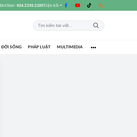
Hotline:
024.2210.2285
Tiện ích
 ĐỜI SỐNG
PHÁP LUẬT
MULTIMEDIA