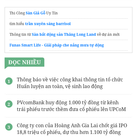
Thi Công
Sàn Giả Gỗ
Uy Tín
tìm hiểu
trần xuyên sáng barrisol
Thông tin từ
Sàn bất động sản Thăng Long Land
về dự án mới
Funas Smart Life - Giải pháp che nắng mưa tự động
tôn mạ kẽm
ĐỌC NHIỀU
Thi công
Lắp điện mặt trời tại Hải Phòng
gói hút ẩm
Thông báo về việc công khai thông tin tổ chức
Huấn luyện an toàn, vệ sinh lao động
lợp mái tôn nhà xưởng
Công ty solar
Electric Bird
PVcomBank huy động 1.000 tỷ đồng từ kênh
trái phiếu trước thềm đưa cổ phiếu lên UPCoM
giá bạt xanh cam
Hòa Phát Đạt
https://cokhithanhlan.com/dong-ton-chong-tham-tai-da-
Công ty con của Hoàng Anh Gia Lai chốt giá IPO
nang.html
18,8 triệu cổ phiếu, dự thu hơn 1.100 tỷ đồng