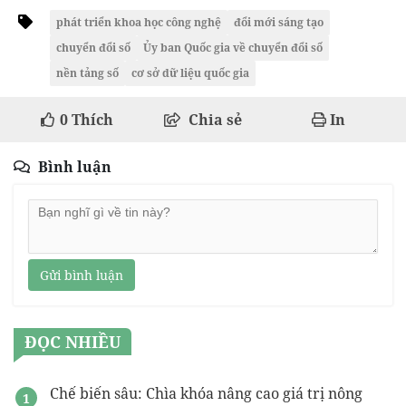
phát triển khoa học công nghệ
đổi mới sáng tạo
chuyển đổi số
Ủy ban Quốc gia về chuyển đổi số
nền tảng số
cơ sở dữ liệu quốc gia
0
Thích
Chia sẻ
In
Bình luận
Gửi bình luận
ĐỌC NHIỀU
Chế biến sâu: Chìa khóa nâng cao giá trị nông