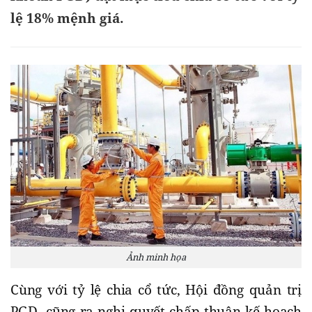
lệ 18% mệnh giá.
Ảnh minh họa
Cùng với tỷ lệ chia cổ tức, Hội đồng quản trị
PGD cũng ra nghị quyết chấp thuận kế hoạch