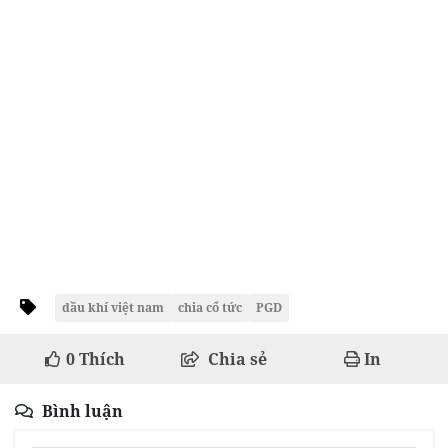
dầu khí việt nam
chia cổ tức
PGD
0
Thích
Chia sẻ
In
Bình luận