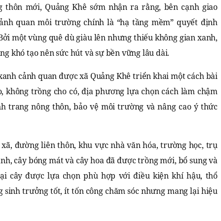
g thôn mới, Quảng Khê sớm nhận ra rằng, bên cạnh giao
 cảnh quan môi trường chính là “hạ tầng mềm” quyết định
Bởi một vùng quê dù giàu lên nhưng thiếu không gian xanh,
ũng khó tạo nên sức hút và sự bền vững lâu dài.
xanh cảnh quan được xã Quảng Khê triển khai một cách bài
, không trồng cho có, địa phương lựa chọn cách làm chậm
nh trang nông thôn, bảo vệ môi trường và nâng cao ý thức
xã, đường liên thôn, khu vực nhà văn hóa, trường học, trụ
nh, cây bóng mát và cây hoa đã được trồng mới, bổ sung và
ại cây được lựa chọn phù hợp với điều kiện khí hậu, thổ
sinh trưởng tốt, ít tốn công chăm sóc nhưng mang lại hiệu