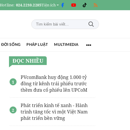
Hotline:
024.2210.2285
Tiện ích
 ĐỜI SỐNG
PHÁP LUẬT
MULTIMEDIA
ĐỌC NHIỀU
PVcomBank huy động 1.000 tỷ
đồng từ kênh trái phiếu trước
thềm đưa cổ phiếu lên UPCoM
Phát triển kinh tế xanh - Hành
trình tăng tốc vì một Việt Nam
phát triển bền vững