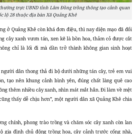
 thường trực UBND tỉnh Lâm Đồng trồng thông tạo cảnh quan
c lộ 28 thuộc địa bàn Xã Quảng Khê
ng ở Quảng Khê còn khá đơn điệu, thì nay diện mạo đã đổi
g cây xanh vươn tán, xen kẽ là bồn hoa, thảm cỏ được cắt
ông chỉ là lối đi mà dần trở thành không gian sinh hoạt
người dân thong thả đi bộ dưới những tán cây, trẻ em vui
ôn, tạo nên khung cảnh bình yên, đúng chất làng quê cao
ồng thêm nhiều cây xanh, nhìn mát mắt hẳn. Đi làm về mệt
cũng thấy dễ chịu hơn”, một người dân xã Quảng Khê chia
ng chính, phong trào trồng và chăm sóc cây xanh còn lan
ộ gia đình chủ động trồng hoa, cây cảnh trước cổng nhà,