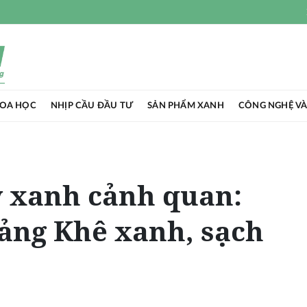
HOA HỌC
NHỊP CẦU ĐẦU TƯ
SẢN PHẨM XANH
CÔNG NGHỆ VÀ
y xanh cảnh quan:
ảng Khê xanh, sạch