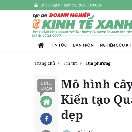
Thứ 6, ngày 7 tháng 8, 2026, 10:06:27
TIN TỨC
BÀN TRÒN
NGHIÊN CỨU K
Trang chủ
Tin tức
Địa phương
Mô hình câ
BÌNH
LUẬN
Kiến tạo Qu
đẹp