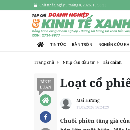
Chủ nhật, ngày 9 tháng 8, 2026, 13:56:34
TIN TỨC
BÀN TRÒN
NGHIÊN CỨU K
Trang chủ
Nhịp cầu đầu tư
Tài chính
Loạt cổ phi
BÌNH
LUẬN
Mai Hương
19/05/2026 16:24:29
Chuỗi phiên tăng giá của