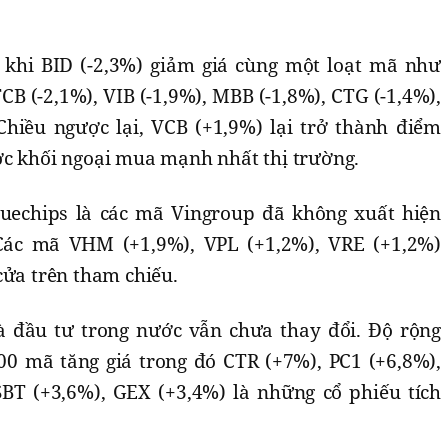
 khi BID (-2,3%) giảm giá cùng một loạt mã như
CB (-2,1%), VIB (-1,9%), MBB (-1,8%), CTG (-1,4%),
 Chiều ngược lại, VCB (+1,9%) lại trở thành điểm
ợc khối ngoại mua mạnh nhất thị trường.
luechips là các mã Vingroup đã không xuất hiện
ác mã VHM (+1,9%), VPL (+1,2%), VRE (+1,2%)
cửa trên tham chiếu.
à đầu tư trong nước vẫn chưa thay đổi. Độ rộng
00 mã tăng giá trong đó CTR (+7%), PC1 (+6,8%),
BT (+3,6%), GEX (+3,4%) là những cổ phiếu tích