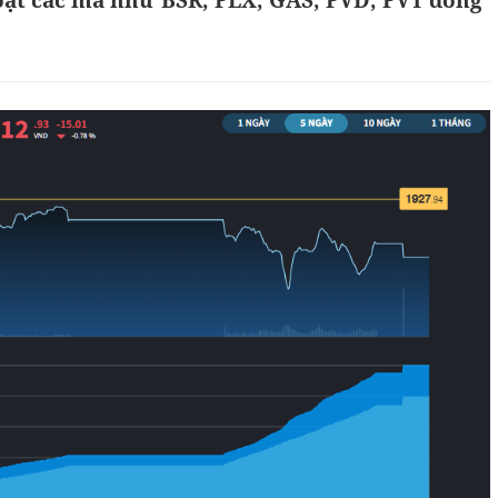
loạt các mã như BSR, PLX, GAS, PVD, PVT đồng