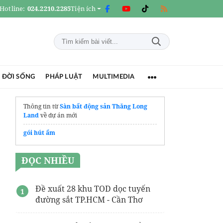
Hotline:
024.2210.2285
Tiện ích
 ĐỜI SỐNG
PHÁP LUẬT
MULTIMEDIA
Thông tin từ
Sàn bất động sản Thăng Long
Land
về dự án mới
gói hút ẩm
ĐỌC NHIỀU
Đề xuất 28 khu TOD dọc tuyến
đường sắt TP.HCM - Cần Thơ