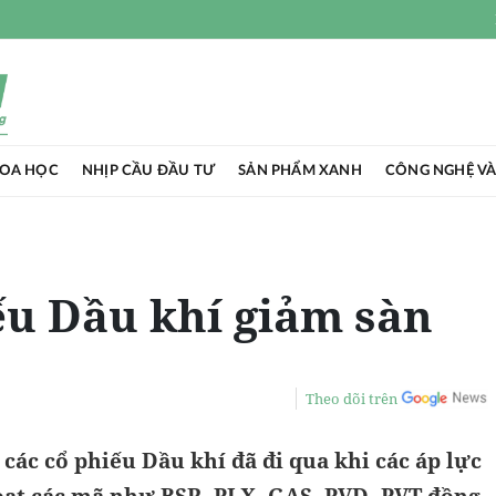
HOA HỌC
NHỊP CẦU ĐẦU TƯ
SẢN PHẨM XANH
CÔNG NGHỆ VÀ
ếu Dầu khí giảm sàn
Theo dõi trên
 các cổ phiếu Dầu khí đã đi qua khi các áp lực