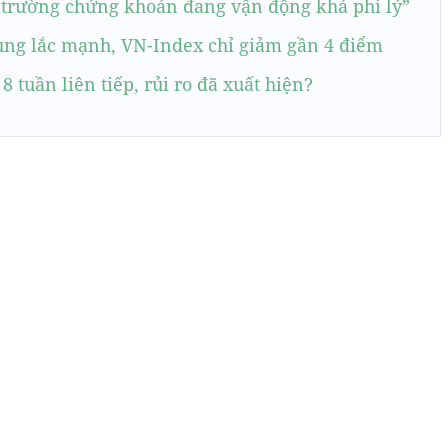
ị trường chứng khoán đang vận động khá phi lý”
ng lắc mạnh, VN-Index chỉ giảm gần 4 điểm
 tuần liên tiếp, rủi ro đã xuất hiện?