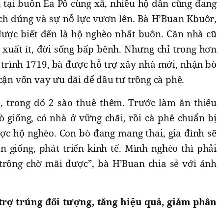
 tại buôn Ea Pô cùng xã, nhiều hộ dân cũng đang
ch đúng và sự nỗ lực vươn lên. Bà H’Buan Kbuôr,
được biết đến là hộ nghèo nhất buôn. Căn nhà cũ
n xuất ít, đời sống bấp bênh. Nhưng chỉ trong hơn
rình 1719, bà được hỗ trợ xây nhà mới, nhận bò
 cận vốn vay ưu đãi để đầu tư trồng cà phê.
t, trong đó 2 sào thuê thêm. Trước làm ăn thiếu
 giống, có nhà ở vững chãi, rồi cà phê chuẩn bị
được hộ nghèo. Con bò đang mang thai, gia đình sẽ
 giống, phát triển kinh tế. Mình nghèo thì phải
trông chờ mãi được”, bà H’Buan chia sẻ với ánh
 trợ trúng đối tượng, tăng hiệu quả, giảm phân