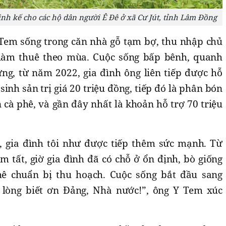
inh kế cho các hộ dân người Ê Đê ở xã Cư Jút, tỉnh Lâm Đồng
 Tem sống trong căn nhà gỗ tạm bợ, thu nhập chủ
 làm thuê theo mùa. Cuộc sống bấp bênh, quanh
ng, từ năm 2022, gia đình ông liên tiếp được hỗ
 sinh sản trị giá 20 triệu đồng, tiếp đó là phân bón
 cà phê, và gần đây nhất là khoản hỗ trợ 70 triệu
gia đình tôi như được tiếp thêm sức mạnh. Từ
 tất, giờ gia đình đã có chỗ ở ổn định, bò giống
hê chuẩn bị thu hoạch. Cuộc sống bắt đầu sang
t lòng biết ơn Đảng, Nhà nước!”, ông Y Tem xúc