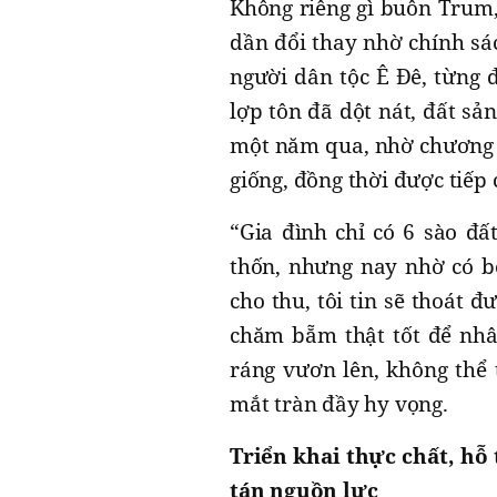
Không riêng gì buôn Trum,
dần đổi thay nhờ chính sá
người dân tộc Ê Đê, từng 
lợp tôn đã dột nát, đất sả
một năm qua, nhờ chương t
giống, đồng thời được tiếp
“Gia đình chỉ có 6 sào đấ
thốn, nhưng nay nhờ có bò
cho thu, tôi tin sẽ thoát 
chăm bẵm thật tốt để nhân
ráng vươn lên, không thể 
mắt tràn đầy hy vọng.
Triển khai thực chất, hỗ
tán nguồn lực