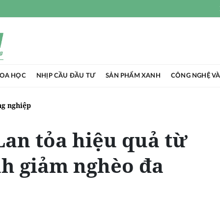
HOA HỌC
NHỊP CẦU ĐẦU TƯ
SẢN PHẨM XANH
CÔNG NGHỆ VÀ
g nghiệp
an tỏa hiệu quả từ
nh giảm nghèo đa