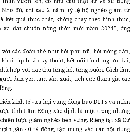
 thần vươn lên, có nhu cầu thật sự và sử dụng
 Nhờ đó, chỉ sau 2 năm, tỷ lệ hộ nghèo giảm từ
à kết quả thực chất, không chạy theo hình thức,
a xã đạt chuẩn nông thôn mới năm 2024”, ông
 với các đoàn thể như hội phụ nữ, hội nông dân,
n khai tập huấn kỹ thuật, kết nối tín dụng ưu đãi,
phù hợp với đặc thù từng hộ, từng buôn. Cách làm
người dân yên tâm sản xuất, tích cực tham gia các
đồng.
iển kinh tế - xã hội vùng đồng bào DTTS và miền
được tỉnh Lâm Đồng xác định là một trong những
chiến lược giảm nghèo bền vững. Riêng tại xã Cư
 ngân gần 40 tỷ đồng, tập trung vào các nội dung