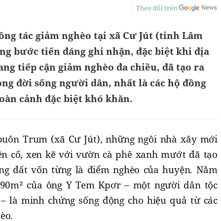
Theo dõi trên
ng tác giảm nghèo tại xã Cư Jút (tỉnh Lâm
g bước tiến đáng ghi nhận, đặc biệt khi địa
g tiếp cận giảm nghèo đa chiều, đã tạo ra
ong đời sống người dân, nhất là các hộ đồng
hoàn cảnh đặc biệt khó khăn.
uôn Trum (xã Cư Jút), những ngôi nhà xây mới
ên cố, xen kẽ với vườn cà phê xanh mướt đã tạo
ng đất vốn từng là điểm nghèo của huyện. Nằm
 90m² của ông Y Tem Kpơr – một người dân tộc
 – là minh chứng sống động cho hiệu quả từ các
èo.