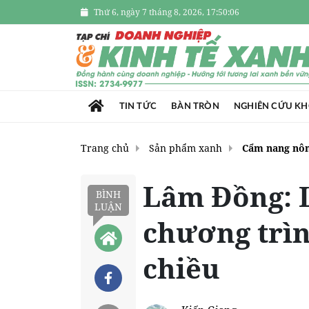
Thứ 6, ngày 7 tháng 8, 2026, 17:50:07
TIN TỨC
BÀN TRÒN
NGHIÊN CỨU K
Trang chủ
Sản phẩm xanh
Cẩm nang nôn
Lâm Đồng: L
BÌNH
LUẬN
chương trì
chiều