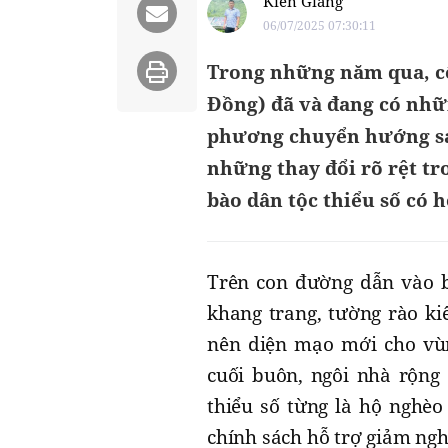
Kiến Giang
06/07/2025 07:30:11
Trong những năm qua, cô
Đồng) đã và đang có nhữn
phương chuyển hướng san
những thay đổi rõ rệt tr
bào dân tộc thiểu số có 
Trên con đường dẫn vào b
khang trang, tường rào ki
nên diện mạo mới cho vù
cuối buôn, ngôi nhà rộng
thiểu số từng là hộ nghèo
chính sách hỗ trợ giảm ngh