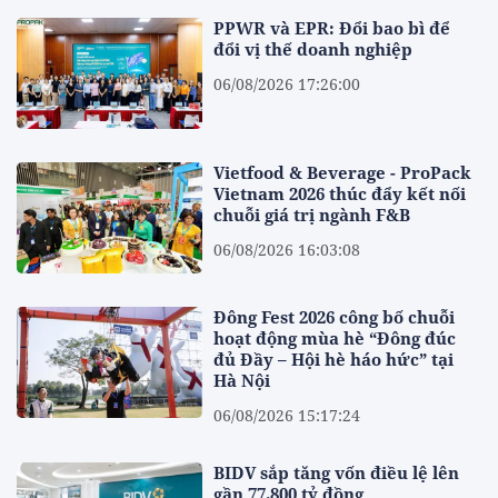
PPWR và EPR: Đổi bao bì để
đổi vị thế doanh nghiệp
06/08/2026 17:26:00
Vietfood & Beverage - ProPack
Vietnam 2026 thúc đẩy kết nối
chuỗi giá trị ngành F&B
06/08/2026 16:03:08
Đông Fest 2026 công bố chuỗi
hoạt động mùa hè “Đông đúc
đủ Đầy – Hội hè háo hức” tại
Hà Nội
06/08/2026 15:17:24
BIDV sắp tăng vốn điều lệ lên
gần 77.800 tỷ đồng