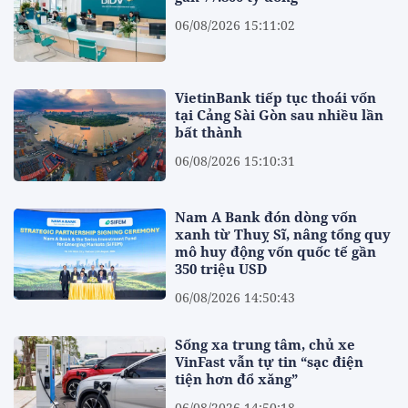
06/08/2026 15:11:02
VietinBank tiếp tục thoái vốn
tại Cảng Sài Gòn sau nhiều lần
bất thành
06/08/2026 15:10:31
Nam A Bank đón dòng vốn
xanh từ Thuỵ Sĩ, nâng tổng quy
mô huy động vốn quốc tế gần
350 triệu USD
06/08/2026 14:50:43
Sống xa trung tâm, chủ xe
VinFast vẫn tự tin “sạc điện
tiện hơn đổ xăng”
06/08/2026 14:50:18