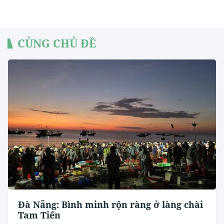
CÙNG CHỦ ĐỀ
Đà Nẵng: Bình minh rộn ràng ở làng chài
Tam Tiến