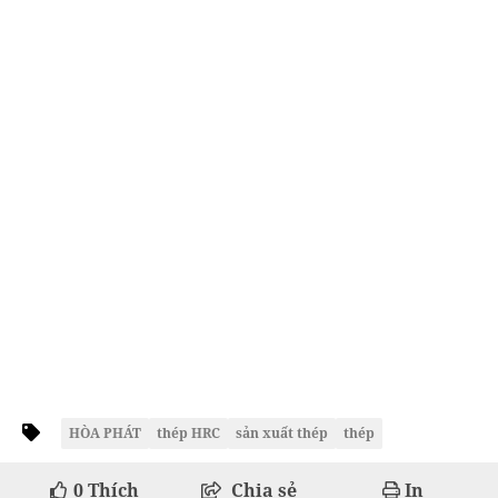
HÒA PHÁT
thép HRC
sản xuất thép
thép
0
Thích
Chia sẻ
In