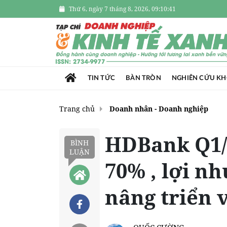
Thứ 6, ngày 7 tháng 8, 2026, 09:10:42
TIN TỨC
BÀN TRÒN
NGHIÊN CỨU K
Trang chủ
Doanh nhân - Doanh nghiệp
HDBank Q1/
BÌNH
LUẬN
70% , lợi nh
nâng triển 