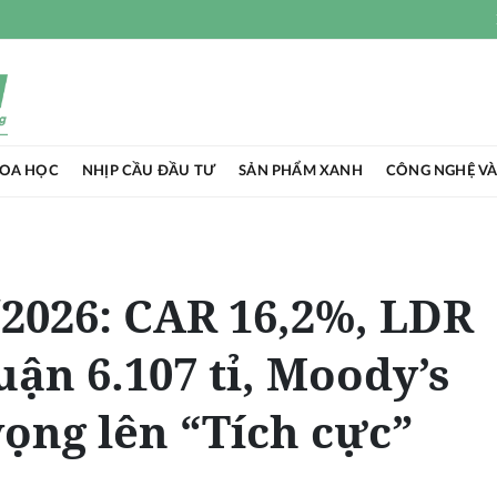
HOA HỌC
NHỊP CẦU ĐẦU TƯ
SẢN PHẨM XANH
CÔNG NGHỆ VÀ
2026: CAR 16,2%, LDR
uận 6.107 tỉ, Moody’s
vọng lên “Tích cực”