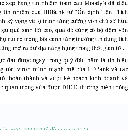
ức xếp hạng tín nhiệm toàn cầu Moody’s đã điều
g tín nhiệm của HDBank từ “Ổn định” lên “Tích
nh kỳ vọng về lộ trình tăng cường vốn chủ sở hữu
hiệu quả sinh lời cao, qua đó củng cố bộ đệm vốn
hụ rủi ro trong bối cảnh tăng trưởng tín dụng tích
cũng mở ra dư địa nâng hạng trong thời gian tới.
ực đạt được ngay trong quý đầu năm là tín hiệu
ng tốc, vươn mình mạnh mẽ của HDBank và các
 tới hoàn thành và vượt kế hoạch kinh doanh và
ược quan trọng vừa được ĐHCĐ thường niên thông
vốn vượt 100.000 tỷ đồng năm 2026