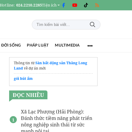
Hotline:
024.2210.2285
Tiện ích
 ĐỜI SỐNG
PHÁP LUẬT
MULTIMEDIA
Thông tin từ
Sàn bất động sản Thăng Long
Land
về dự án mới
gói hút ẩm
ĐỌC NHIỀU
Xã Lạc Phượng (Hải Phòng):
Đánh thức tiềm năng phát triển
nông nghiệp sinh thái từ sức
mạnh nội tại