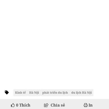
Kinh tế
Hà Nội
phát triển du lịch
du lịch Hà Nội
0
Thích
Chia sẻ
In