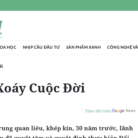
HOA HỌC
NHỊP CẦU ĐẦU TƯ
SẢN PHẨM XANH
CÔNG NGHỆ VÀ
ổi
Xoáy Cuộc Đời
Theo dõi trên
rung quan liêu, khép kín, 30 năm trước, lãnh