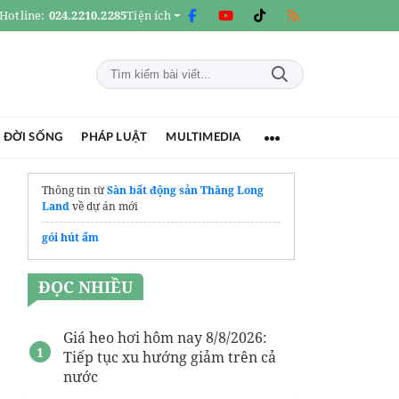
Hotline:
024.2210.2285
Tiện ích
 ĐỜI SỐNG
PHÁP LUẬT
MULTIMEDIA
Thông tin từ
Sàn bất động sản Thăng Long
Land
về dự án mới
gói hút ẩm
ĐỌC NHIỀU
Giá heo hơi hôm nay 8/8/2026:
Tiếp tục xu hướng giảm trên cả
nước