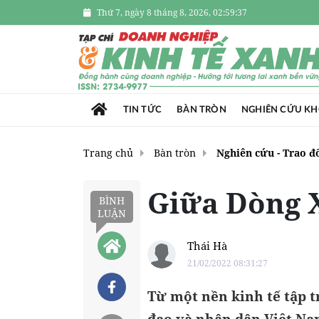
Thứ 7, ngày 8 tháng 8, 2026, 02:59:39
TIN TỨC
BÀN TRÒN
NGHIÊN CỨU K
Trang chủ
Bàn tròn
Nghiên cứu - Trao đ
Giữa Dòng 
BÌNH
LUẬN
Thái Hà
21/02/2022 08:31:27
Từ một nền kinh tế tập t