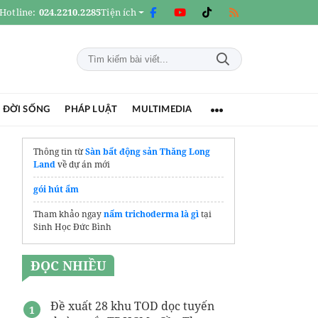
Hotline:
024.2210.2285
Tiện ích
 ĐỜI SỐNG
PHÁP LUẬT
MULTIMEDIA
Thông tin từ
Sàn bất động sản Thăng Long
Land
về dự án mới
gói hút ẩm
Tham khảo ngay
nấm trichoderma là gì
tại
Sinh Học Đức Bình
ĐỌC NHIỀU
Đề xuất 28 khu TOD dọc tuyến