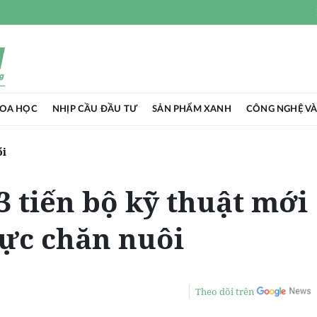
HOA HỌC
NHỊP CẦU ĐẦU TƯ
SẢN PHẨM XANH
CÔNG NGHỆ VÀ
ổi
3 tiến bộ kỹ thuật mới
vực chăn nuôi
Theo dõi trên