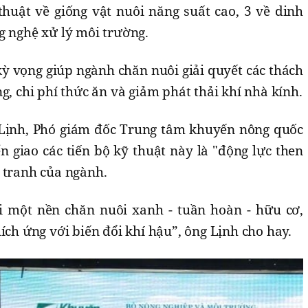
thuật về giống vật nuôi năng suất cao, 3 về dinh
g nghệ xử lý môi trường.
kỳ vọng giúp ngành chăn nuôi giải quyết các thách
g, chi phí thức ăn và giảm phát thải khí nhà kính.
 Lịnh, Phó giám đốc Trung tâm khuyến nông quốc
 giao các tiến bộ kỹ thuật này là "động lực then
h tranh của ngành.
i một nền chăn nuôi xanh - tuần hoàn - hữu cơ,
ích ứng với biến đổi khí hậu”, ông Lịnh cho hay.