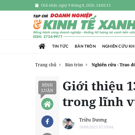
Chủ nhật, ngày 9 tháng 8, 2026, 14:02:15
TIN TỨC
BÀN TRÒN
NGHIÊN CỨU K
Trang chủ
Bàn tròn
Nghiên cứu - Trao đ
Giới thiệu 1
BÌNH
LUẬN
trong lĩnh 
Triều Dương
28/08/2025 07:19:04