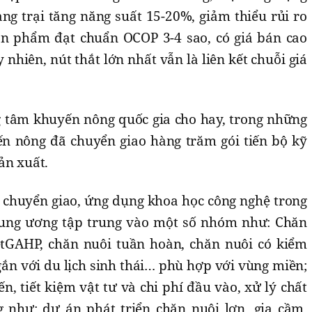
ng trại tăng năng suất 15-20%, giảm thiểu rủi ro
ản phẩm đạt chuẩn OCOP 3-4 sao, có giá bán cao
nhiên, nút thắt lớn nhất vẫn là liên kết chuỗi giá
 tâm khuyến nông quốc gia cho hay, trong những
n nông đã chuyển giao hàng trăm gói tiến bộ kỹ
ản xuất.
 chuyển giao, ứng dụng khoa học công nghệ trong
ung ương tập trung vào một số nhóm như: Chăn
etGAHP, chăn nuôi tuần hoàn, chăn nuôi có kiểm
gắn với du lịch sinh thái… phù hợp với vùng miền;
ến, tiết kiệm vật tư và chi phí đầu vào, xử lý chất
 như: dự án phát triển chăn nuôi lợn, gia cầm,