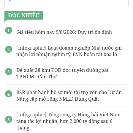
vệ sinh laptop dell
giá rẻ
ĐỌC NHIỀU
công ty bán
proxy hàn quốc
https://muachungseotool.com/
Giá tiêu hôm nay 9/8/2026: Duy trì ổn định
butt ugly postcards
[Infographic] Loạt doanh nghiệp Nhà nước ghi
Camera
DS 2CD1043G2 LIU
Công nghệ 248
nhận lợi nhuận nghìn tỷ, EVN hoàn tất xóa lỗ
Đề xuất 28 khu TOD dọc tuyến đường sắt
TP.HCM - Cần Thơ
BSR phát hành hồ sơ mời tài trợ vốn cho Dự án
Nâng cấp mở rộng NMLD Dung Quất
[Infographic] Tổng công ty Hàng hải Việt Nam
tăng tốc lợi nhuận, hơn 2.000 tỷ đồng sau 6
tháng