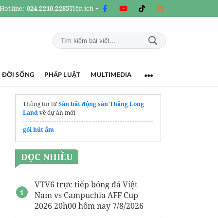
Hotline:
024.2210.2285
Tiện ích
 ĐỜI SỐNG
PHÁP LUẬT
MULTIMEDIA
Thông tin từ
Sàn bất động sản Thăng Long
Land
về dự án mới
gói hút ẩm
ĐỌC NHIỀU
VTV6 trực tiếp bóng đá Việt
Nam vs Campuchia AFF Cup
2026 20h00 hôm nay 7/8/2026