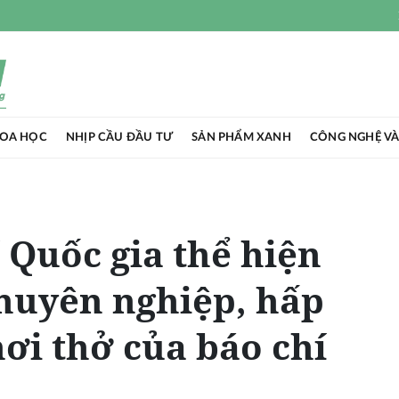
HOA HỌC
NHỊP CẦU ĐẦU TƯ
SẢN PHẨM XANH
CÔNG NGHỆ VÀ
 Quốc gia thể hiện
huyên nghiệp, hấp
ơi thở của báo chí