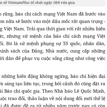
ện tử VietnamPlus tổ chức ngày 18/6 vừa qua.
 rằng, báo chí cách mạng Việt Nam đã bước vào
ăm nữa sẽ bước vào một dấu mốc rất quan trọng -
 Việt Nam. Trải qua thời gian với rất nhiều biến
ức, nhưng sứ mệnh của báo chí cách mạng Việt
i. Đó là sứ mệnh phụng sự Tổ quốc, nhân dân,
chính sách của Đảng, Nhà nước, cung cấp những
gười dân để phục vụ cuộc sống cũng như công việc
 những biến động không ngừng, báo chí hiện đại
à sáng tạo liên tục, trong bối cảnh đó cũng đặt ra
i Báo chí quốc gia. Theo Nhà báo Lê Quốc Minh,
ộc trao đổi, thảo luận về nội dung đổi mới thể lệ
oại đã được đề ra từ nhiều năm trước nay có còn