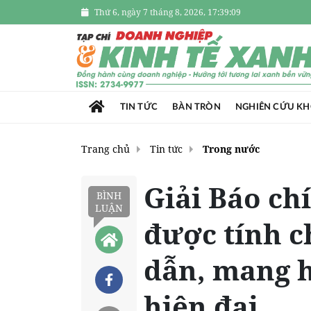
Thứ 6, ngày 7 tháng 8, 2026, 17:39:10
TIN TỨC
BÀN TRÒN
NGHIÊN CỨU K
Trang chủ
Tin tức
Trong nước
Giải Báo chí
BÌNH
LUẬN
được tính c
dẫn, mang h
hiện đại