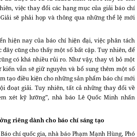
iên, việc thay đổi các hạng mục của giải báo chí
 Giải sẽ phải họp và thông qua những thể lệ mới
iển hiện nay của báo chí hiện đại, việc phân tách
ớc đây cũng cho thấy một số bất cập. Tuy nhiên, để
 cũng có khá nhiều rủi ro. Như vậy, thay vì bỏ một
dự kiến vẫn sẽ giữ nguyên và bổ sung thêm một số
ằm tạo điều kiện cho những sản phẩm báo chí mới
ội đoạt giải. Tuy nhiên, tất cả những thay đổi về
xem xét kỹ lưỡng”, nhà báo Lê Quốc Minh nhấn
ng riêng dành cho báo chí sáng tạo
i Báo chí quốc gia, nhà báo Phạm Mạnh Hùng, Phó