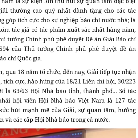
 năm là sự kiện lớn thu hút sự quan tâm đặc biệt
giải thưởng cao quý nhất dành tặng cho các tác
g góp tích cực cho sự nghiệp báo chí nước nhà; là
nhóm tác giả có tác phẩm xuất sắc nhất hằng năm,
hủ tướng Chính phủ phê duyệt Đề án Giải Báo chí
1694 của Thủ tướng Chính phủ phê duyệt đề án
áo chí Quốc gia.
 qua 18 năm tổ chức, đến nay, Giải tiếp tục nhận
 tích cực, hào hứng của 18/21 Liên chi hội, 30/223
ệt là 63/63 Hội Nhà báo tỉnh, thành phố... Số tác
hải hội viên Hội Nhà báo Việt Nam là 127 tác
sức hút mạnh mẽ của Giải, sự quan tâm, hưởng
ên và các cấp Hội Nhà báo trong cả nước.