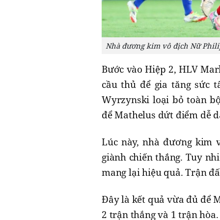
Nhà đương kim vô địch Nữ Phili
Bước vào Hiệp 2, HLV Mark
cầu thủ để gia tăng sức t
Wyrzynski loại bỏ toàn b
để Mathelus dứt điểm dễ dà
Lúc này, nhà đương kim v
giành chiến thắng. Tuy nh
mang lại hiệu quả. Trận đấu
Đây là kết quả vừa đủ để 
2 trận thắng và 1 trận hòa.