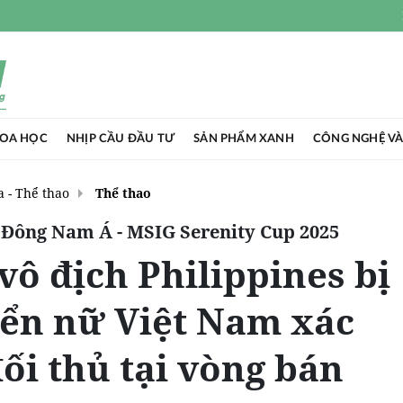
HOA HỌC
NHỊP CẦU ĐẦU TƯ
SẢN PHẨM XANH
CÔNG NGHỆ VÀ
 - Thể thao
Thể thao
 Đông Nam Á - MSIG Serenity Cup 2025
ô địch Philippines bị
uyển nữ Việt Nam xác
ối thủ tại vòng bán