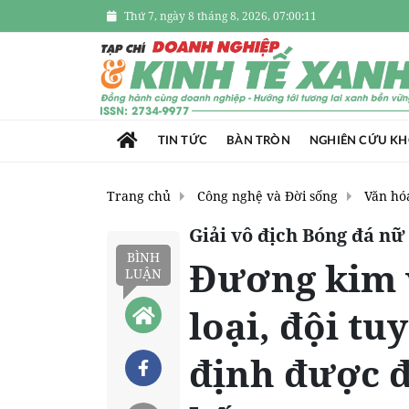
Thứ 7, ngày 8 tháng 8, 2026, 07:00:12
TIN TỨC
BÀN TRÒN
NGHIÊN CỨU K
Trang chủ
Công nghệ và Đời sống
Văn hóa
Giải vô địch Bóng đá nữ
BÌNH
Đương kim v
LUẬN
loại, đội t
định được đ