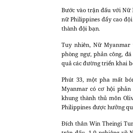
Bước vào trận đấu với Nữ 
nữ Philippines đẩy cao đội
thành đội bạn.
Tuy nhiên, Nữ Myanmar t
phòng ngự, phản công, đá 
quả các đường triển khai b
Phút 33, một pha mất bó
Myanmar có cơ hội phản 
khung thành thủ môn Oliv
Philippines được hưởng qu
Đích thân Win Theingi Tun
trận đấu. 1-0 nghiêng về 