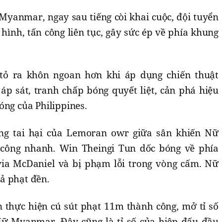
Myanmar, ngay sau tiếng còi khai cuộc, đội tuyển
 hình, tấn công liên tục, gây sức ép về phía khung
ỏ ra khôn ngoan hơn khi áp dụng chiến thuật
áp sát, tranh chấp bóng quyết liệt, cản phá hiệu
óng của Philippines.
ng tai hại của Lemoran owr giữa sân khiến Nữ
công nhanh. Win Theingi Tun dốc bóng về phía
ia McDaniel và bị phạm lỗi trong vòng cấm. Nữ
ả phạt đền.
 thực hiện cú sút phạt 11m thành công, mở tỉ số
Nữ Myanmar. Đây cũng là tỉ số của hiệp đấu đầu