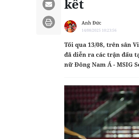
kết
Anh Đức
14/08/2025 10:23:56
Tối qua 13/08, trên sân V
đã diễn ra các trận đấu t
nữ Đông Nam Á - MSIG Se