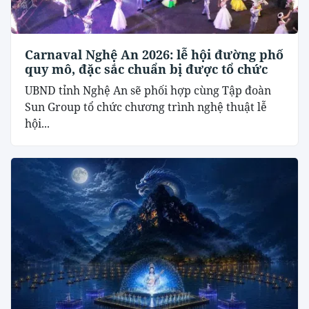
Carnaval Nghệ An 2026: lễ hội đường phố
quy mô, đặc sắc chuẩn bị được tổ chức
UBND tỉnh Nghệ An sẽ phối hợp cùng Tập đoàn
Sun Group tổ chức chương trình nghệ thuật lễ
hội...