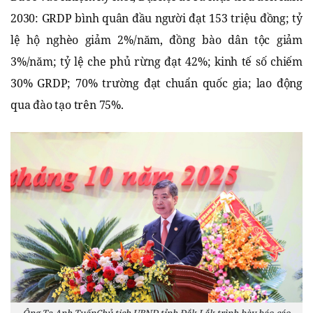
2030: GRDP bình quân đầu người đạt 153 triệu đồng; tỷ
lệ hộ nghèo giảm 2%/năm, đồng bào dân tộc giảm
3%/năm; tỷ lệ che phủ rừng đạt 42%; kinh tế số chiếm
30% GRDP; 70% trường đạt chuẩn quốc gia; lao động
qua đào tạo trên 75%.
Ông Tạ Anh TuấnChủ tịch UBND tỉnh Đắk Lắk trình bày báo cáo