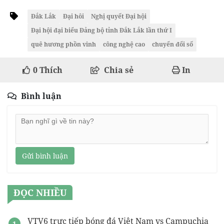
Đắk Lắk
Đại hôi
Nghị quyết Đại hội
Đại hội đại biểu Đảng bộ tỉnh Đắk Lắk lần thứ I
quê hương phồn vinh
công nghệ cao
chuyển đổi số
0
Thích
Chia sẻ
In
Bình luận
Gửi bình luận
ĐỌC NHIỀU
VTV6 trực tiếp bóng đá Việt Nam vs Campuchia