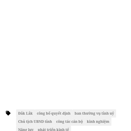
Đắk Lắk
công bố quyết định
ban thường vụ tỉnh uỷ
Chủ tịch UBND tỉnh
công tác cán bộ
kinh nghiệm
Năng lực
phát triển kinh tế