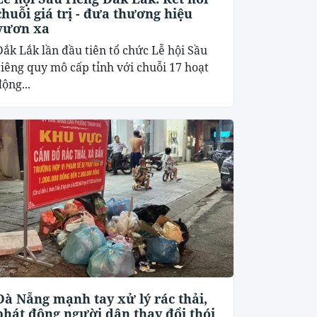
chuỗi giá trị - đưa thương hiệu
vươn xa
Đắk Lắk lần đầu tiên tổ chức Lễ hội Sầu
riêng quy mô cấp tỉnh với chuỗi 17 hoạt
ộng...
Đà Nẵng mạnh tay xử lý rác thải,
phát động người dân thay đổi thói