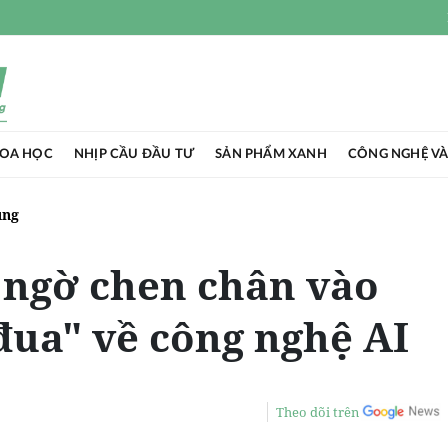
HOA HỌC
NHỊP CẦU ĐẦU TƯ
SẢN PHẨM XANH
CÔNG NGHỆ VÀ
ụng
 ngờ chen chân vào
đua" về công nghệ AI
Theo dõi trên