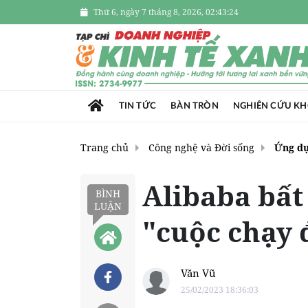
Thứ 6, ngày 7 tháng 8, 2026, 02:43:25
TIN TỨC
BÀN TRÒN
NGHIÊN CỨU K
Trang chủ
Công nghệ và Đời sống
Ứng d
Alibaba bất
BÌNH
LUẬN
"cuộc chạy 
Văn Vũ
25/02/2023 18:36:03