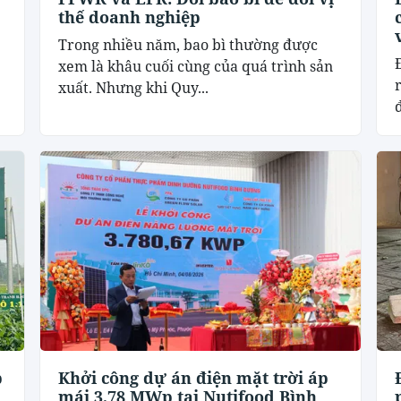
thế doanh nghiệp
Trong nhiều năm, bao bì thường được
xem là khâu cuối cùng của quá trình sản
xuất. Nhưng khi Quy...
đ
p
Khởi công dự án điện mặt trời áp
mái 3,78 MWp tại Nutifood Bình