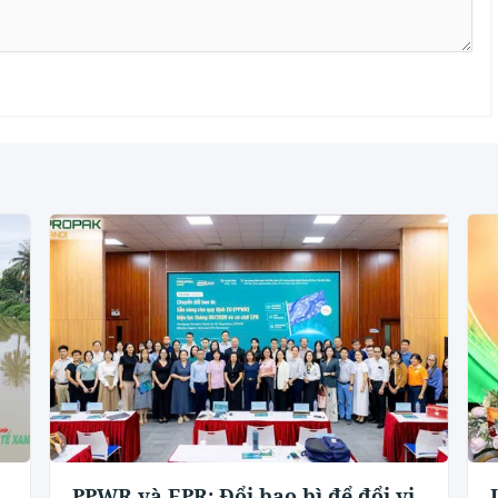
PPWR và EPR: Đổi bao bì để đổi vị