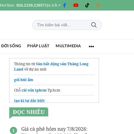
Hotline:
024.2210.2285
Tiện ích
 ĐỜI SỐNG
PHÁP LUẬT
MULTIMEDIA
Thông tin từ
Sàn bất động sản Thăng Long
Land
về dự án mới
gói hút ẩm
Chỗ
cài win tphcm
Tp.hcm
tạo kí tự đăc biệt
ĐỌC NHIỀU
Giá cà phê hôm nay 7/8/2026: