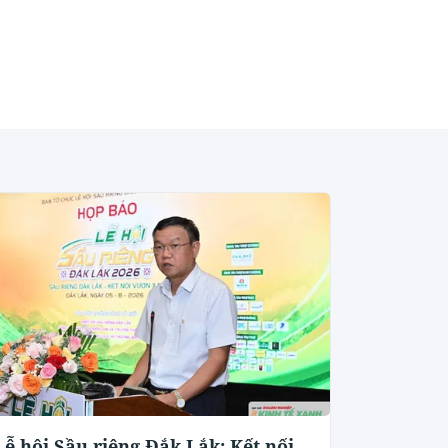
Lễ hội Sầu riêng Đắk Lắk: Kết nối