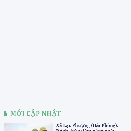
MỚI CẬP NHẬT
Xã Lạc Phượng (Hải Phòng):
Đánh thức tiềm năng phát