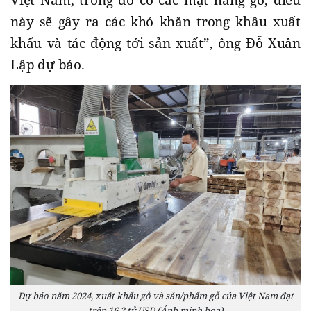
Việt Nam, trong đó có các mặt hàng gỗ, điều
này sẽ gây ra các khó khăn trong khâu xuất
khẩu và tác động tới sản xuất”, ông Đỗ Xuân
Lập dự báo.
Dự báo năm 2024, xuất khẩu gỗ và sản/phẩm gỗ của Việt Nam đạt
trên 16,2 tỷ USD.(Ảnh minh họa)