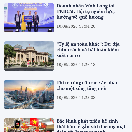
Doanh nhân Vĩnh Long tại
TP.HCM: Hội tụ nguồn lực,
hướng về quê hương
10/08/2026 15:04:20
“Tỷ lệ an toàn khác”: Dư địa
chính sách và bài toán kiểm
soát rủi ro
10/08/2026 14:26:13
Thị trường cần sự xác nhận
cho một sóng tăng mới
10/08/2026 14:25:03
Bắc Ninh phát triển hệ sinh
thái bán lẻ gắn với thương mại
điện tử, logistics xanh