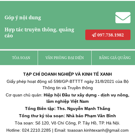
Góp ý nội dung
Hợp tác truyền thông, quảng
097.738.1982
cáo
TÒA SOẠN
VĂN PHÒNG ĐẠI DIỆN
BẢNG GIÁ QUẢNG C
TẠP CHÍ DOANH NGHIỆP VÀ KINH TẾ XANH
Giấy phép hoạt động số 598/GP-BTTTT ngày 31/8/2021 của Bộ
Thông tin và Truyền thông
Cơ quan chủ quản:
Hiệp hội Đầu tư xây dựng - dịch vụ nông,
lâm nghiệp Việt Nam
Tổng Biên tập: Ths. Nguyễn Mạnh Thắng
Tổng thư ký tòa soạn: Nhà báo Phạm Văn Bình
Tòa soạn: Số 120, Võ Chí Công, P. Tây Hồ, TP. Hà Nội.
Hotline: 024.2210.2285 | Email: toasoan.kinhtexanh@gmail.com