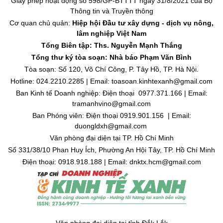
Giấy phép hoạt động số 598/GP-BTTTT ngày 31/8/2021 của Bộ
Thông tin và Truyền thông
Cơ quan chủ quản:
Hiệp hội Đầu tư xây dựng - dịch vụ nông,
lâm nghiệp Việt Nam
Tổng Biên tập: Ths. Nguyễn Mạnh Thắng
Tổng thư ký tòa soạn: Nhà báo Phạm Văn Bình
Tòa soạn: Số 120, Võ Chí Công, P. Tây Hồ, TP. Hà Nội.
Hotline: 024.2210.2285 | Email: toasoan.kinhtexanh@gmail.com
Ban Kinh tế Doanh nghiệp: Điện thoại 0977.371.166 | Email:
tramanhvino@gmail.com
Ban Phóng viên: Điện thoại 0919.901.156 | Email:
duongldxh@gmail.com
Văn phòng đại diện tại TP. Hồ Chí Minh
Số 331/38/10 Phan Huy Ích, Phường An Hội Tây, TP. Hồ Chí Minh
Điện thoại: 0918.918.188 | Email: dnktx.hcm@gmail.com
Văn phòng đại diện tại tỉnh Đắk Lắk