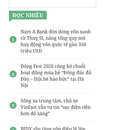
ĐỌC NHIỀU
Nam A Bank đón dòng vốn xanh
từ Thuỵ Sĩ, nâng tổng quy mô
huy động vốn quốc tế gần 350
triệu USD
Đông Fest 2026 công bố chuỗi
hoạt động mùa hè “Đông đúc đủ
Đầy – Hội hè háo hức” tại Hà
Nội
Sống xa trung tâm, chủ xe
VinFast vẫn tự tin “sạc điện tiện
hơn đổ xăng”
BIDV sắp tăng vốn điều lệ lên