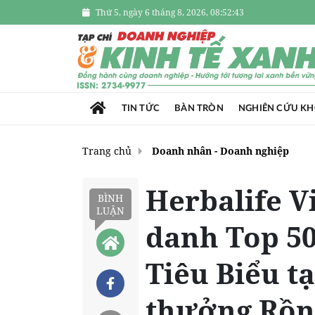
Thứ 5, ngày 6 tháng 8, 2026, 08:52:45
TIN TỨC
BÀN TRÒN
NGHIÊN CỨU K
Trang chủ
Doanh nhân - Doanh nghiệp
Herbalife V
BÌNH
LUẬN
danh Top 5
Tiêu Biểu tạ
thưởng Rồn