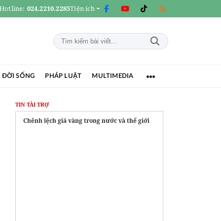
Hotline:
024.2210.2285
Tiện ích
 ĐỜI SỐNG
PHÁP LUẬT
MULTIMEDIA
TIN TÀI TRỢ
Chênh lệch giá vàng trong nước và thế giới