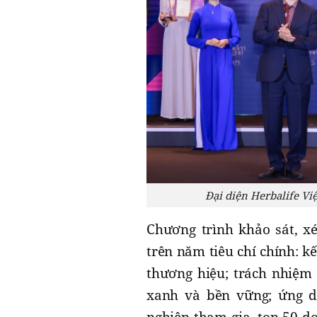
Đại diện Herbalife V
Chương trình khảo sát, x
trên năm tiêu chí chính: k
thương hiệu; trách nhiệm 
xanh và bền vững; ứng d
nghiệp tham gia, top 50 d