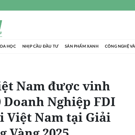
HOA HỌC
NHỊP CẦU ĐẦU TƯ
SẢN PHẨM XANH
CÔNG NGHỆ VÀ
iệt Nam được vinh
0 Doanh Nghiệp FDI
i Việt Nam tại Giải
g Vàng 2025