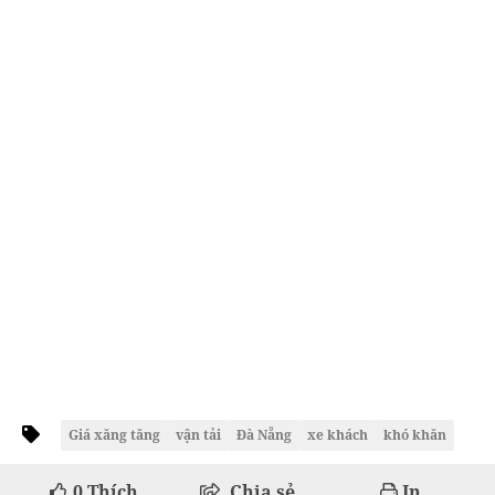
Giá xăng tăng
vận tải
Đà Nẵng
xe khách
khó khăn
0
Thích
Chia sẻ
In