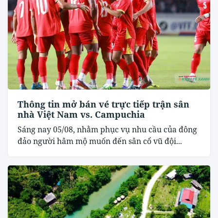
Thông tin mở bán vé trực tiếp trận sân
nhà Việt Nam vs. Campuchia
Sáng nay 05/08, nhằm phục vụ nhu cầu của đông
đảo người hâm mộ muốn đến sân cổ vũ đội...