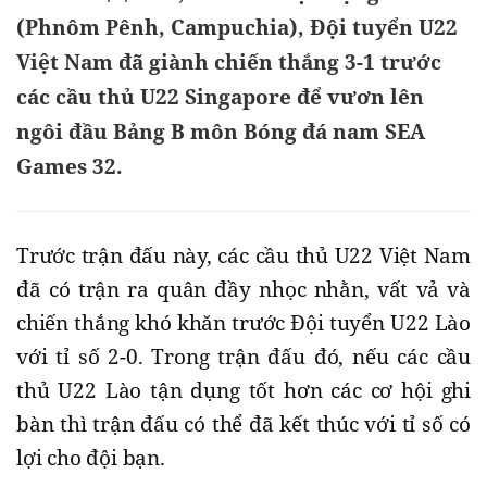
(Phnôm Pênh, Campuchia), Đội tuyển U22
Việt Nam đã giành chiến thắng 3-1 trước
các cầu thủ U22 Singapore để vươn lên
ngôi đầu Bảng B môn Bóng đá nam SEA
Games 32.
Trước trận đấu này, các cầu thủ U22 Việt Nam
đã có trận ra quân đầy nhọc nhằn, vất vả và
chiến thắng khó khăn trước Đội tuyển U22 Lào
với tỉ số 2-0. Trong trận đấu đó, nếu các cầu
thủ U22 Lào tận dụng tốt hơn các cơ hội ghi
bàn thì trận đấu có thể đã kết thúc với tỉ số có
lợi cho đội bạn.