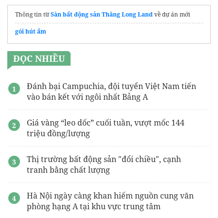
Thông tin từ
Sàn bất động sản Thăng Long Land
về dự án mới
gói hút ẩm
ĐỌC NHIỀU
Đánh bại Campuchia, đội tuyển Việt Nam tiến
vào bán kết với ngôi nhất Bảng A
Giá vàng “leo dốc” cuối tuần, vượt mốc 144
triệu đồng/lượng
Thị trường bất động sản "đổi chiều", cạnh
tranh bằng chất lượng
Hà Nội ngày càng khan hiếm nguồn cung văn
phòng hạng A tại khu vực trung tâm