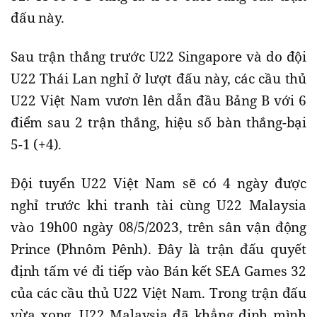
đấu này.
Sau trận thắng trước U22 Singapore và do đội
U22 Thái Lan nghỉ ở lượt đấu này, các cầu thủ
U22 Việt Nam vươn lên dẫn đầu Bảng B với 6
điểm sau 2 trận thắng, hiệu số bàn thắng-bại
5-1 (+4).
Đội tuyển U22 Việt Nam sẽ có 4 ngày được
nghỉ trước khi tranh tài cùng U22 Malaysia
vào 19h00 ngày 08/5/2023, trên sân vận động
Prince (Phnôm Pênh). Đây là trận đấu quyết
định tấm vé đi tiếp vào Bán kết SEA Games 32
của các cầu thủ U22 Việt Nam. Trong trận đấu
vừa xong, U22 Malaysia đã khẳng định mình