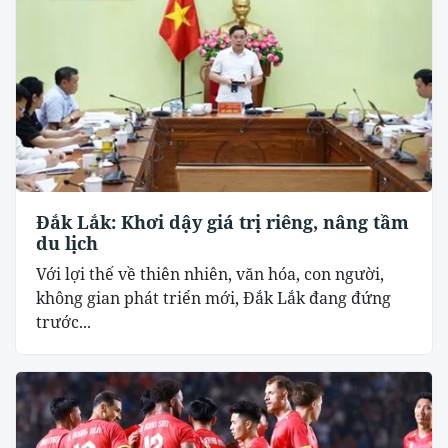
Đắk Lắk: Khơi dậy giá trị riêng, nâng tầm
du lịch
Với lợi thế về thiên nhiên, văn hóa, con người,
không gian phát triển mới, Đắk Lắk đang đứng
trước...