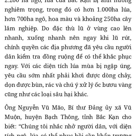
2.200 ha ngô, lúa của Bắc Kạn bị ảnh hưởng
nghiêm trọng, trong đó có hơn 1.000ha lúa,
hơn 700ha ngô, hoa màu và khoảng 250ha cây
lâm nghiệp. Do đặc thù lũ ở vùng cao lên
nhanh, xuống nhanh nên ngay khi lũ rút,
chính quyền các địa phương đã yêu cầu người
dân kiểm tra đồng ruộng để có thể khắc phục
ngay. Với các diện tích lúa mùa bị ngập úng,
yêu cầu sớm nhất phải khơi được dòng chảy,
dọn được bùn, rác và chú ý xử lý ốc bươu vàng
cũng như các loại sâu hại khác.
Ông Nguyễn Vũ Mão, Bí thư Đảng ủy xã Vũ
Muộn, huyện Bạch Thông, tỉnh Bắc Kạn cho
biết: “Chúng tôi nhắc nhở người dân, với diện
tích ngô, lúa có thể phục hồi cần khẩn trương