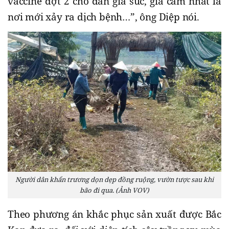
vaccine đợt 2 cho đàn gia súc, gia cầm nhất là
nơi mới xảy ra dịch bệnh…”, ông Diệp nói.
Người dân khẩn trương dọn dẹp đồng ruộng, vườn tược sau khi
bão đi qua. (Ảnh VOV)
Theo phương án khắc phục sản xuất được Bắc