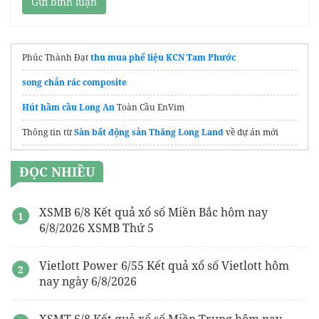
Gửi bình luận
Phúc Thành Đạt
thu mua phế liệu KCN Tam Phước
song chắn rác composite
Hút hầm cầu Long An
Toàn Cầu EnVim
Thông tin từ
Sàn bất động sản Thăng Long Land
về dự án mới
gói hút ẩm
ĐỌC NHIỀU
Công ty xử lý nước thải Tphcm
thu mua phế liệu sắt
XSMB 6/8 Kết quả xổ số Miền Bắc hôm nay
6/8/2026 XSMB Thứ 5
Thu Mua
Phế Liệu Nhôm
Uy Tín
Phúc Bảo Anh
thu mua phế liệu KCN Việt Remax
Vietlott Power 6/55 Kết quả xổ số Vietlott hôm
nay ngày 6/8/2026