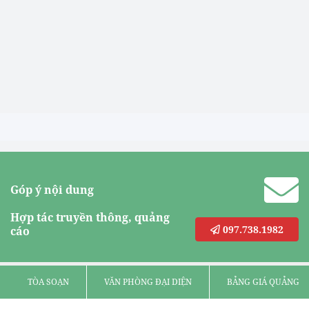
Góp ý nội dung
Hợp tác truyền thông, quảng
097.738.1982
cáo
TÒA SOẠN
VĂN PHÒNG ĐẠI DIỆN
BẢNG GIÁ QUẢNG C