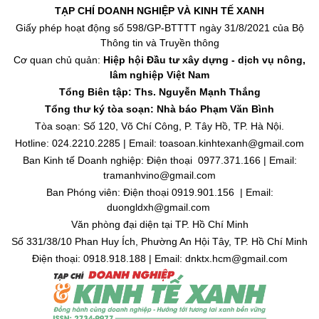
TẠP CHÍ DOANH NGHIỆP VÀ KINH TẾ XANH
Giấy phép hoạt động số 598/GP-BTTTT ngày 31/8/2021 của Bộ
Thông tin và Truyền thông
Cơ quan chủ quản:
Hiệp hội Đầu tư xây dựng - dịch vụ nông,
lâm nghiệp Việt Nam
Tổng Biên tập: Ths. Nguyễn Mạnh Thắng
Tổng thư ký tòa soạn: Nhà báo Phạm Văn Bình
Tòa soạn: Số 120, Võ Chí Công, P. Tây Hồ, TP. Hà Nội.
Hotline: 024.2210.2285 | Email: toasoan.kinhtexanh@gmail.com
Ban Kinh tế Doanh nghiệp: Điện thoại 0977.371.166 | Email:
tramanhvino@gmail.com
Ban Phóng viên: Điện thoại 0919.901.156 | Email:
duongldxh@gmail.com
Văn phòng đại diện tại TP. Hồ Chí Minh
Số 331/38/10 Phan Huy Ích, Phường An Hội Tây, TP. Hồ Chí Minh
Điện thoại: 0918.918.188 | Email: dnktx.hcm@gmail.com