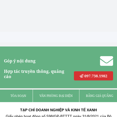
Góp ý nội dung
Hợp tác truyền thông, quảng
097.738.1982
cáo
TÒA SOẠN
VĂN PHÒNG ĐẠI DIỆN
BẢNG GIÁ QUẢNG C
TẠP CHÍ DOANH NGHIỆP VÀ KINH TẾ XANH
Giấy phép hoạt động số 598/GP-BTTTT ngày 31/8/2021 của Bộ