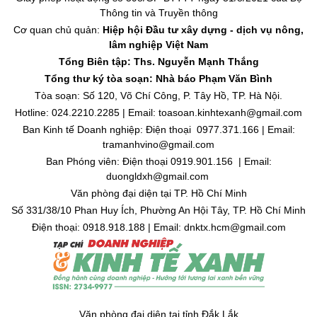
Thông tin và Truyền thông
Cơ quan chủ quản:
Hiệp hội Đầu tư xây dựng - dịch vụ nông,
lâm nghiệp Việt Nam
Tổng Biên tập: Ths. Nguyễn Mạnh Thắng
Tổng thư ký tòa soạn: Nhà báo Phạm Văn Bình
Tòa soạn: Số 120, Võ Chí Công, P. Tây Hồ, TP. Hà Nội.
Hotline: 024.2210.2285 | Email: toasoan.kinhtexanh@gmail.com
Ban Kinh tế Doanh nghiệp: Điện thoại 0977.371.166 | Email:
tramanhvino@gmail.com
Ban Phóng viên: Điện thoại 0919.901.156 | Email:
duongldxh@gmail.com
Văn phòng đại diện tại TP. Hồ Chí Minh
Số 331/38/10 Phan Huy Ích, Phường An Hội Tây, TP. Hồ Chí Minh
Điện thoại: 0918.918.188 | Email: dnktx.hcm@gmail.com
Văn phòng đại diện tại tỉnh Đắk Lắk