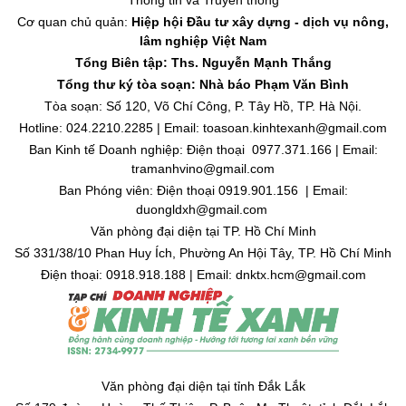
Thông tin và Truyền thông
Cơ quan chủ quản:
Hiệp hội Đầu tư xây dựng - dịch vụ nông,
lâm nghiệp Việt Nam
Tổng Biên tập: Ths. Nguyễn Mạnh Thắng
Tổng thư ký tòa soạn: Nhà báo Phạm Văn Bình
Tòa soạn: Số 120, Võ Chí Công, P. Tây Hồ, TP. Hà Nội.
Hotline: 024.2210.2285 | Email: toasoan.kinhtexanh@gmail.com
Ban Kinh tế Doanh nghiệp: Điện thoại 0977.371.166 | Email:
tramanhvino@gmail.com
Ban Phóng viên: Điện thoại 0919.901.156 | Email:
duongldxh@gmail.com
Văn phòng đại diện tại TP. Hồ Chí Minh
Số 331/38/10 Phan Huy Ích, Phường An Hội Tây, TP. Hồ Chí Minh
Điện thoại: 0918.918.188 | Email: dnktx.hcm@gmail.com
Văn phòng đại diện tại tỉnh Đắk Lắk